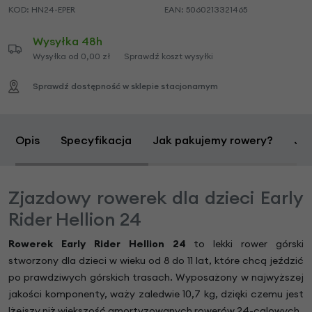
KOD:
HN24-EPER
EAN:
5060213321465
Wysyłka 48h
Wysyłka od 0,00 zł
Sprawdź koszt wysyłki
Sprawdź dostępność w sklepie stacjonarnym
Opis
Specyfikacja
Jak pakujemy rowery?
Jak
Zjazdowy rowerek dla dzieci Early
Rider Hellion 24
Rowerek Early Rider Hellion 24
to lekki rower górski
stworzony dla dzieci w wieku od 8 do 11 lat, które chcą jeździć
po prawdziwych górskich trasach. Wyposażony w najwyższej
jakości komponenty, waży zaledwie 10,7 kg, dzięki czemu jest
lżejszy niż większość amortyzowanych rowerów 24-calowych.