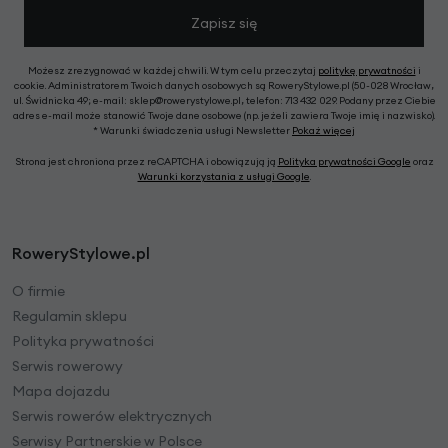
Zapisz się
Możesz zrezygnować w każdej chwili. W tym celu przeczytaj
politykę prywatności
i
cookie. Administratorem Twoich danych osobowych są RoweryStylowe.pl (50-028 Wrocław,
ul. Świdnicka 49; e-mail: sklep@rowerystylowe.pl, telefon: 713 432 029. Podany przez Ciebie
adres e-mail może stanowić Twoje dane osobowe (np. jeżeli zawiera Twoje imię i nazwisko).
* Warunki świadczenia usługi Newsletter
Pokaż więcej
Strona jest chroniona przez reCAPTCHA i obowiązują ją
Polityka prywatności Google
oraz
Warunki korzystania z usługi Google
.
RoweryStylowe.pl
O firmie
Regulamin sklepu
Polityka prywatności
Serwis rowerowy
Mapa dojazdu
Serwis rowerów elektrycznych
Serwisy Partnerskie w Polsce