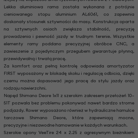
Lekka aluminiowa rama została wykonana z potrójnie
cieniowanego stopu aluminium AL6061, co zapewnia
doskonały stosunek sztywności do masy. Konstrukcja oparta
na sztywnych osiach zwiększa stabilność, precyzję
prowadzenia i pewność jazdy w trudnym terenie. Wszystkie
elementy ramy poddano precyzyjnej obróbce CNC, a
zawieszenie z pojedynczym przegubem gwarantuje płynną,
przewidywalną i trwałą pracę.
Za komfort oraz pełną kontrolę odpowiada amortyzator
FIRST wyposażony w blokadę skoku i regulację odbicia, dzięki
czemu można dopasować jego pracę do stylu jazdy oraz
rodzaju nawierzchni.
Napęd Shimano Deore 1x11 z szerokim zakresem przełożeń 10–
51T pozwala bez problemu pokonywać nawet bardzo strome
podjazdy. Rower wyposażono również w hydrauliczne hamulce
tarczowe Shimano Deore, które zapewniają mocne,
precyzyjne i niezawodne hamowanie w każdych warunkach.
Szerokie opony VeeTire 24 x 2.25 z agresywnym bieżnikiem