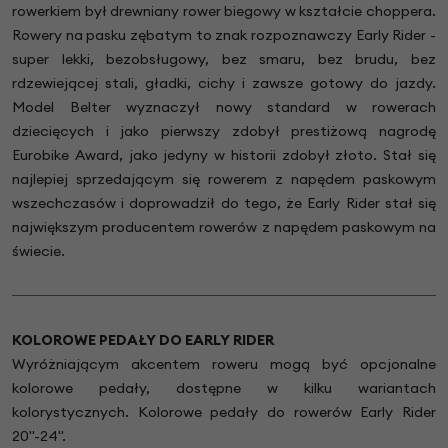
rowerkiem był drewniany rower biegowy w kształcie choppera.
Rowery na pasku zębatym to znak rozpoznawczy Early Rider -
super lekki, bezobsługowy, bez smaru, bez brudu, bez
rdzewiejącej stali, gładki, cichy i zawsze gotowy do jazdy.
Model Belter wyznaczył nowy standard w rowerach
dziecięcych i jako pierwszy zdobył prestiżową nagrodę
Eurobike Award, jako jedyny w historii zdobył złoto. Stał się
najlepiej sprzedającym się rowerem z napędem paskowym
wszechczasów i doprowadził do tego, że Early Rider stał się
największym producentem rowerów z napędem paskowym na
świecie.
KOLOROWE PEDAŁY DO EARLY RIDER
Wyróżniającym akcentem roweru mogą być opcjonalne
kolorowe pedały, dostępne w kilku wariantach
kolorystycznych. Kolorowe pedały do rowerów Early Rider
20"-24".