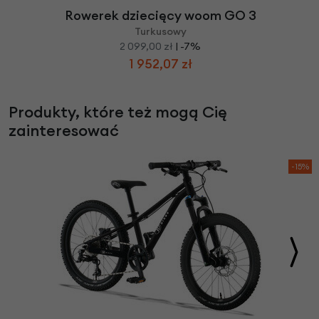
Rowerek dziecięcy woom GO 3
Turkusowy
2 099,00 zł
| -7%
1 952,07 zł
Produkty, które też mogą Cię
zainteresować
-15%