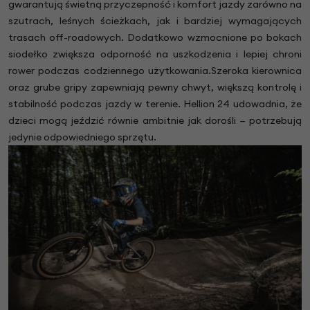
gwarantują świetną przyczepność i komfort jazdy zarówno na
szutrach, leśnych ścieżkach, jak i bardziej wymagających
trasach off-roadowych. Dodatkowo wzmocnione po bokach
siodełko zwiększa odporność na uszkodzenia i lepiej chroni
rower podczas codziennego użytkowania.Szeroka kierownica
oraz grube gripy zapewniają pewny chwyt, większą kontrolę i
stabilność podczas jazdy w terenie. Hellion 24 udowadnia, że
dzieci mogą jeździć równie ambitnie jak dorośli — potrzebują
jedynie odpowiedniego sprzętu.