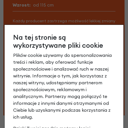
Wzrost:
od 115 cm
Każdy producent zastrzega możliwość lekkiej zmiany
specyfikacji, materiałów oraz wyposażenia bez
wcześniejszej informacji. Zmiany te mogą nie być
Na tej stronie są
uwzględnione w specyfikacji oraz na zdjęciach. W
wykorzystywane pliki cookie
związku z tym dostarczony do Ciebie rower może
Plików cookie używamy do spersonalizowania
różnić się niektórymi częściami. Nie stanowi to wady i
treści i reklam, aby oferować funkcje
nie wpływa to na funkcjonalność techniczną roweru.
społecznościowe i analizować ruch w naszej
Dlatego możliwe jest, że Twój rower jest
witrynie. Informacje o tym, jak korzystasz z
zmontowany nieco inaczej niż podaje specyfikacja.
naszej witryny, udostępniamy partnerom
Na przykład może się zdarzyć, że w swoim rowerze
społecznościowym, reklamowym i
znajdziesz inne pedały, gripy lub łańcuch. Nie martw
analitycznym. Partnerzy mogą połączyć te
się, Twój rower i części zamienne nadal są w wysokiej
informacje z innymi danymi otrzymanymi od
jakości.
Ciebie lub uzyskanymi podczas korzystania z
ich usług.