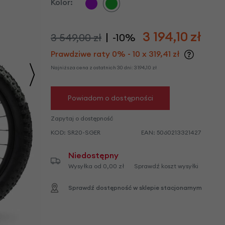
we
Kolor:
y
3 194,10
zł
3 549,00 zł
-10%
Prawdziwe raty 0% - 10 x 319,41 zł
Najniższa cena z ostatnich 30 dni:
3 194,10
zł
Powiadom o dostępności
Zapytaj o dostępność
KOD:
SR20-SGER
EAN:
5060213321427
Niedostępny
Wysyłka od 0,00 zł
Sprawdź koszt wysyłki
Sprawdź dostępność w sklepie stacjonarnym