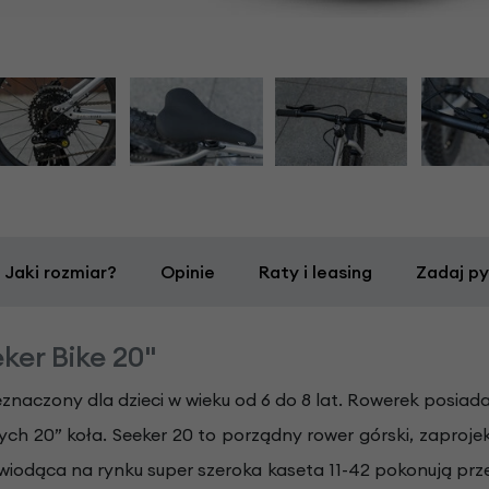
Jaki rozmiar?
Opinie
Raty i leasing
Zadaj py
ker Bike 20"
zeznaczony dla dzieci w wieku od 6 do 8 lat. Rowerek posiad
cych 20” koła. Seeker 20 to porządny rower górski, zaproj
 wiodąca na rynku super szeroka kaseta 11-42 pokonują prze