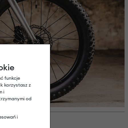
okie
ć funkcje
ak korzystasz z
 i
otrzymanymi od
esowań i