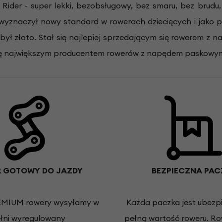
Rider - super lekki, bezobsługowy, bez smaru, bez brudu, 
 wyznaczył nowy standard w rowerach dziecięcych i jako 
dobył złoto. Stał się najlepiej sprzedającym się rowerem
 się największym producentem rowerów z napędem paskowym
 GOTOWY DO JAZDY
BEZPIECZNA PAC
EMIUM rowery wysyłamy w
Każda paczka jest ubezp
łni wyregulowany
pełną wartość roweru. R