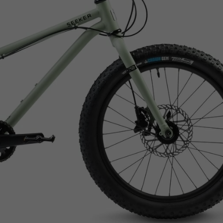
Z
apięcia rowero
Pompki rowerowe
werowe
er Pig
Peruzzo
Gazelle
Pozostałe
N
akrętki i obejm
i:SY
Przerzutki rowerowe
es
Inny
R
owery transportowe - akcesoria
S
akwy i torby rowerowe
Siodełka rowerowe
rowe
Strida - części