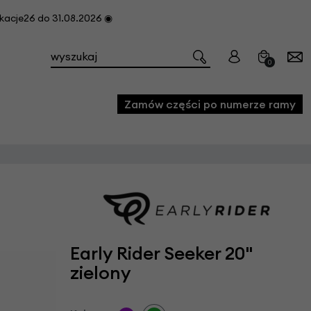
cje26 do 31.08.2026 ◉
0
Zamów części po numerze ramy
e
we
owe
acji i konserwacji roweru
Early Rider Seeker 20"
fon
zielony
e