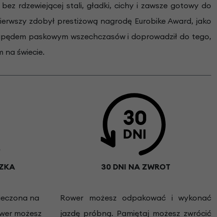
bez rdzewiejącej stali, gładki, cichy i zawsze gotowy do
pierwszy zdobył prestiżową nagrodę Eurobike Award, jako
 z napędem paskowym wszechczasów i doprowadził do tego,
 na świecie.
ZKA
30 DNI NA ZWROT
ieczona na
Rower możesz odpakować i wykonać
ower możesz
jazdę próbną. Pamiętaj możesz zwrócić