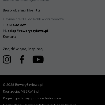
Biuro obsługi klienta
Czynne od 8:00 do 16:00 w dni robocze
T.
713 432 029
M.
sklep@rowerystylowe.pl
Kontakt
Znajdź więcej inspiracji
© 2026 RoweryStylowe.pl
Realizacja:
MSERWIS.pl
Projekt graficzny:
pompastudio.com
Nasze sklepy:
RoweryStylowe.pl
DobraZima.pl