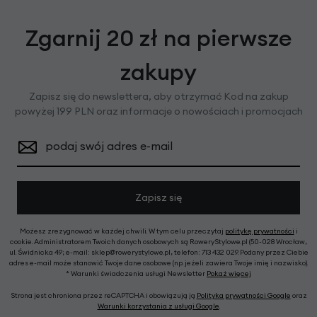
Zgarnij 20 zł na pierwsze
zakupy
Zapisz się do newslettera, aby otrzymać Kod na zakup
powyżej 199 PLN oraz informacje o nowościach i promocjach
podaj swój adres e-mail
Zapisz się
Możesz zrezygnować w każdej chwili. W tym celu przeczytaj
politykę prywatności
i
cookie. Administratorem Twoich danych osobowych są RoweryStylowe.pl (50-028 Wrocław,
ul. Świdnicka 49; e-mail: sklep@rowerystylowe.pl, telefon: 713 432 029. Podany przez Ciebie
adres e-mail może stanowić Twoje dane osobowe (np. jeżeli zawiera Twoje imię i nazwisko).
* Warunki świadczenia usługi Newsletter
Pokaż więcej
Strona jest chroniona przez reCAPTCHA i obowiązują ją
Polityka prywatności Google
oraz
Warunki korzystania z usługi Google
.