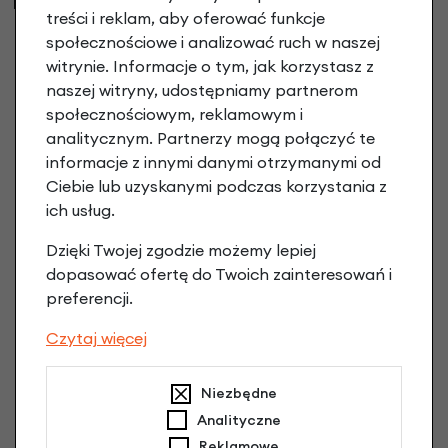
również
treści i reklam, aby oferować funkcje
społecznościowe i analizować ruch w naszej
witrynie. Informacje o tym, jak korzystasz z
naszej witryny, udostępniamy partnerom
społecznościowym, reklamowym i
analitycznym. Partnerzy mogą połączyć te
informacje z innymi danymi otrzymanymi od
Ciebie lub uzyskanymi podczas korzystania z
ich usług.
Dzięki Twojej zgodzie możemy lepiej
dopasować ofertę do Twoich zainteresowań i
preferencji.
Czytaj więcej
Nóżka rowerowa Ursus King Evo XL
89,90 zł
Niezbędne
Analityczne
Reklamowe