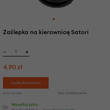
Zaślepka na kierownicę Satori
-
+
4,90
zł
Dodaj do koszyka
KOD:
727235J
EAN:
8715957564094
Wysyłka jutro
Wysyłka od 9,90 zł
Sprawdź koszt wysyłki