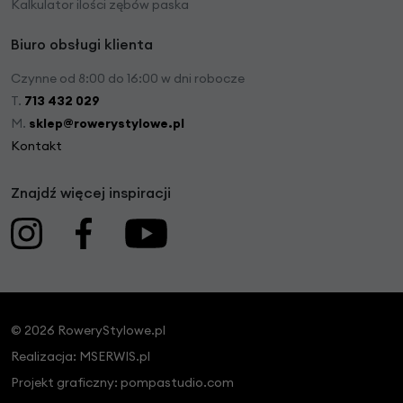
Kalkulator ilości zębów paska
Biuro obsługi klienta
Czynne od 8:00 do 16:00 w dni robocze
T.
713 432 029
M.
sklep@rowerystylowe.pl
Kontakt
Znajdź więcej inspiracji
© 2026 RoweryStylowe.pl
Realizacja:
MSERWIS.pl
Projekt graficzny:
pompastudio.com