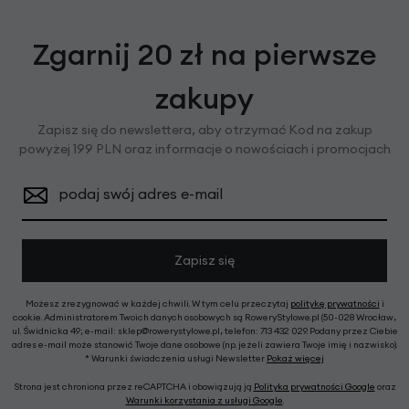
Zgarnij 20 zł na pierwsze
zakupy
Zapisz się do newslettera, aby otrzymać Kod na zakup
powyżej 199 PLN oraz informacje o nowościach i promocjach
podaj swój adres e-mail
Zapisz się
Możesz zrezygnować w każdej chwili. W tym celu przeczytaj
politykę prywatności
i
cookie. Administratorem Twoich danych osobowych są RoweryStylowe.pl (50-028 Wrocław,
ul. Świdnicka 49; e-mail: sklep@rowerystylowe.pl, telefon: 713 432 029. Podany przez Ciebie
adres e-mail może stanowić Twoje dane osobowe (np. jeżeli zawiera Twoje imię i nazwisko).
* Warunki świadczenia usługi Newsletter
Pokaż więcej
Strona jest chroniona przez reCAPTCHA i obowiązują ją
Polityka prywatności Google
oraz
Warunki korzystania z usługi Google
.