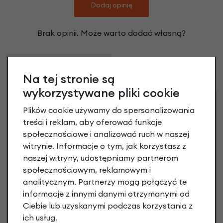
Dodaj opinię
Brak opinii. Może warto dodać własną?
Raty
Leasing
Na tej stronie są
wykorzystywane pliki cookie
Dostępne propozycje
Plików cookie używamy do spersonalizowania
Jak kupić na
e-raty
?
treści i reklam, aby oferować funkcje
społecznościowe i analizować ruch w naszej
witrynie. Informacje o tym, jak korzystasz z
naszej witryny, udostępniamy partnerom
społecznościowym, reklamowym i
analitycznym. Partnerzy mogą połączyć te
informacje z innymi danymi otrzymanymi od
Ciebie lub uzyskanymi podczas korzystania z
Raty 0%
ich usług.