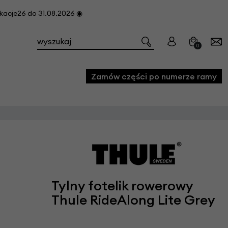
cje26 do 31.08.2026 ◉
0
Zamów części po numerze ramy
e
we
owe
acji i konserwacji roweru
Tylny fotelik rowerowy
fon
Thule RideAlong Lite Grey
e