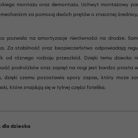
szybkiego montażu oraz demontażu. Uchwyt montażowy pas
w mechanizm za pomocą dwóch prętów o znacznej średnicy,
, co pozwala na amortyzacje nierówności na drodze. Sam
ka. Za stabilność oraz bezpieczeństwo odpowiadają reg
ik od różnego rodzaju przeszkód. Dzięki temu dziecko n
ość podnóżków oraz zapięć na nogi jest bardzo prosta w 
ka, dzięki czemu pozostawia spory zapas, który może zo
, które znajdują się w tylnej części fotelika.
 dla dziecka