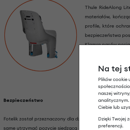
Thule RideAlong Li
materiałów, kończą
profile, które ochr
bezpieczeństwa posi
Klamra pasów posiad
i łatwa w utrzymaniu
się wzrostu dzieck
Na tej s
pozwala na swobodną
Plików cookie 
DualBeam, który amo
społecznościow
naszej witryn
analitycznym.
Bezpieczeństwo
Ciebie lub uzy
Dzięki Twojej
Fotelik został przeznaczony dla dzieci od 9 miesiąca do 6
preferencji.
same utrzymać pozycje siedzącą oraz główkę w kasku m