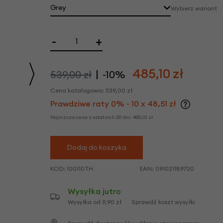
we
Grey
Wybierz wariant
y
-
+
485,10
zł
539,00 zł
-10%
Cena katalogowa:
539,00
zł
Prawdziwe raty 0% - 10 x 48,51 zł
Najniższa cena z ostatnich 30 dni:
485,10
zł
Dodaj do koszyka
KOD:
100110TH
EAN:
091021189720
Wysyłka jutro
Wysyłka od 9,90 zł
Sprawdź koszt wysyłki