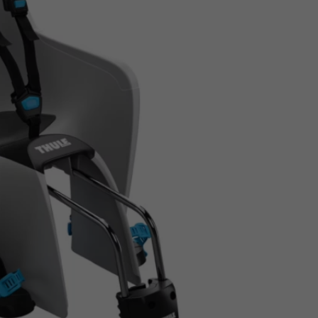
Z
apięcia rowero
Pompki rowerowe
werowe
er Pig
Peruzzo
Gazelle
Pozostałe
N
akrętki i obejm
i:SY
Przerzutki rowerowe
es
Inny
R
owery transportowe - akcesoria
S
akwy i torby rowerowe
Siodełka rowerowe
rowe
Strida - części