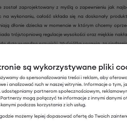
te został zaprojektowany z myślą o zapewnieniu jak naj
c na wykonaniu, całość składa się na doskonały produk
aniają dłonie dziecka w momencie w którym chcemy oprzeć
ada trójstopniową regulacje wysokości oraz miękkie nakła
a duże wygodne przyciski. Wyściółka sprawia, że siedzeni
 czystości. Podnóżki oraz zapięcia stóp są proste w regula
a. Obsługa klamry pasów bezpieczeństwa oraz podnóżka 
tronie są wykorzystywane pliki co
 "asekurację" pasażera podczas wsiada i wysiadania z fo
używamy do spersonalizowania treści i reklam, aby oferowa
rtyzuje wstrząsy gwarantując przyjemność z jazdy.
e i analizować ruch w naszej witrynie. Informacje o tym, j
y, udostępniamy partnerom społecznościowym, reklamowym
 Partnerzy mogą połączyć te informacje z innymi danymi 
skanymi podczas korzystania z ich usług.
 zgodzie możemy lepiej dopasować ofertę do Twoich zainter
 roku życia. Podany wiek jest orientacyjny, wymogiem jest 
inimum na czas podróży. Górną granicę stanowi waga dzie