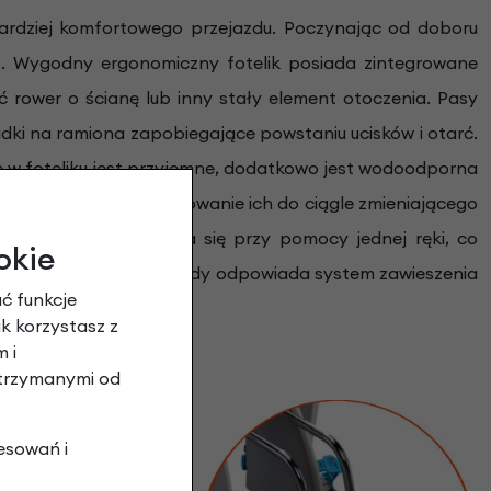
bardziej komfortowego przejazdu. Poczynając od doboru
t. Wygodny ergonomiczny fotelik posiada zintegrowane
 rower o ścianę lub inny stały element otoczenia. Pasy
dki na ramiona zapobiegające powstaniu ucisków i otarć.
e w foteliku jest przyjemne, dodatkowo jest wodoodporna
cji umożliwiając dostosowanie ich do ciągle zmieniającego
i zapiec stóp odbywa się przy pomocy jednej ręki, co
okie
telika. Za płynność jazdy odpowiada system zawieszenia
ć funkcje
ak korzystasz z
 i
otrzymanymi od
esowań i
aby dziecko potrafiło
cka, która nie może