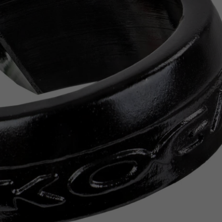
Z
apięcia rowero
Pompki rowerowe
werowe
er Pig
Peruzzo
Gazelle
Pozostałe
N
akrętki i obejm
i:SY
Przerzutki rowerowe
es
Inny
R
owery transportowe - akcesoria
S
akwy i torby rowerowe
Siodełka rowerowe
rowe
Strida - części