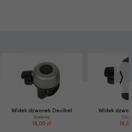
Widek dzwonek Decibel
Widek dzwon
Srebrny
Czar
18,00 zł
18,00