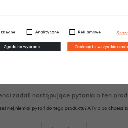
Raty do 60 miesięcy
Poznaj szczegóły
ezbędne
Analityczne
Reklamowe
Szcz
odeksu Cywilnego. Ostateczna decyzja o warunkach i przyznaniu kredytu 
Zgoda na wybrane
Zaakceptuj wszystkie cias
enci zadali następujące pytania o ten pro
ześniej niemiał pytań do tego produktu? A Ty o co chcesz 