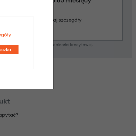
Raty do 60 miesięcy
Poznaj szczegóły
egóły
zostanie podjęta po ocenie zdolności kredytowej.
teczka
dukt
zapytać?