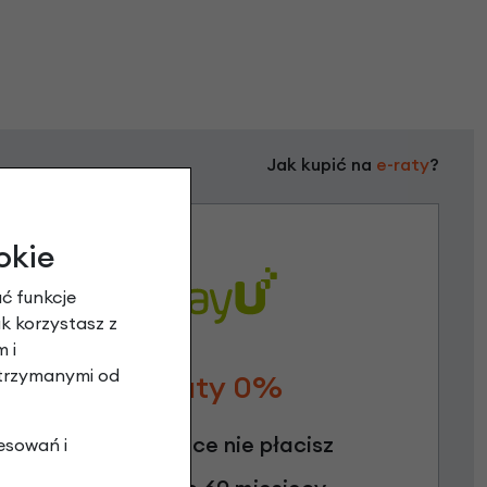
Jak kupić na
e-raty
?
okie
ć funkcje
ak korzystasz z
 i
otrzymanymi od
Raty 0%
3 miesiące nie płacisz
esowań i