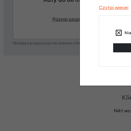
Czytaj więcej
Poznaj szczegóły
Ni
Niniejsza propozycja nie stanowi oferty w rozumieniu art. 66 K
Kli
Nikt wc