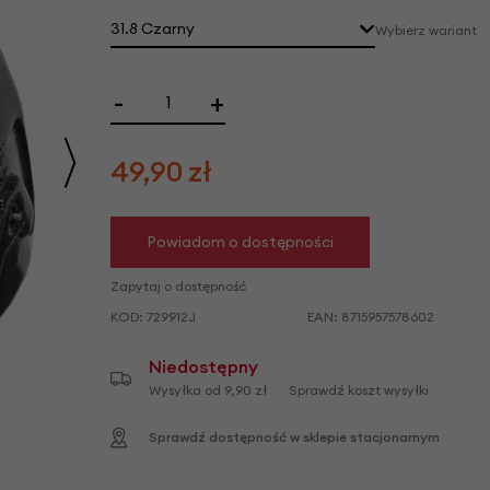
we
31.8 Czarny
Wybierz wariant
y
-
+
49,90
zł
Powiadom o dostępności
Zapytaj o dostępność
KOD:
729912J
EAN:
8715957578602
Niedostępny
Wysyłka od 9,90 zł
Sprawdź koszt wysyłki
Sprawdź dostępność w sklepie stacjonarnym