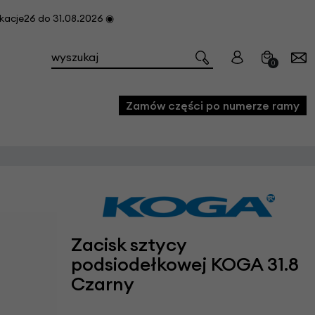
cje26 do 31.08.2026 ◉
0
Zamów części po numerze ramy
e
we
owe
Zacisk sztycy
acji i konserwacji roweru
podsiodełkowej KOGA 31.8
fon
Czarny
e