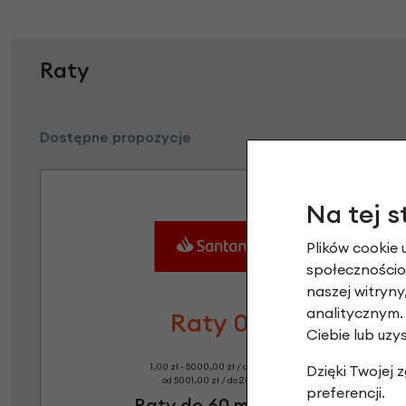
Raty
Dostępne propozycje
Na tej s
Plików cookie 
społecznościow
naszej witryn
analitycznym.
Raty 0%
Ciebie lub uzy
1,00 zł - 5000,00 zł / do 10 rat 0%
Dzięki Twojej
od 5001,00 zł / do 20 rat 0%
preferencji.
Raty do 60 miesięcy