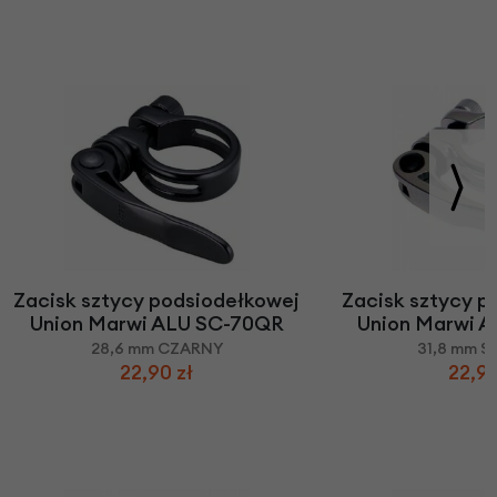
Zacisk sztycy podsiodełkowej
Zacisk sztycy p
Union Marwi ALU SC-70QR
Union Marwi 
28,6 mm CZARNY
31,8 mm 
22,90 zł
22,90