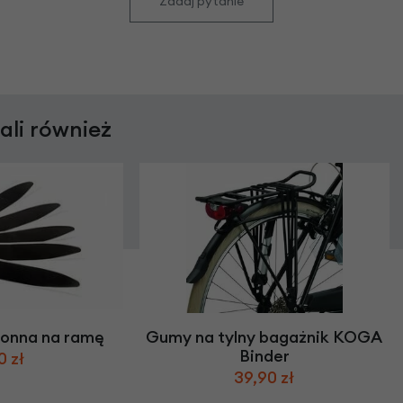
Zadaj pytanie
rali również
ronna na ramę
Gumy na tylny bagażnik KOGA
Binder
0 zł
39,90 zł