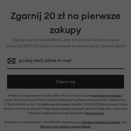
Zgarnij 20 zł na pierwsze
zakupy
Zapisz się do newslettera, aby otrzymać Kod na zakup
powyżej 199 PLN oraz informacje o nowościach i promocjach
podaj swój adres e-mail
Zapisz się
Możesz zrezygnować w każdej chwili. W tym celu przeczytaj
politykę prywatności
i
cookie. Administratorem Twoich danych osobowych są RoweryStylowe.pl (50-028 Wrocław,
ul. Świdnicka 49; e-mail: sklep@rowerystylowe.pl, telefon: 713 432 029. Podany przez Ciebie
adres e-mail może stanowić Twoje dane osobowe (np. jeżeli zawiera Twoje imię i nazwisko).
* Warunki świadczenia usługi Newsletter
Pokaż więcej
Strona jest chroniona przez reCAPTCHA i obowiązują ją
Polityka prywatności Google
oraz
Warunki korzystania z usługi Google
.