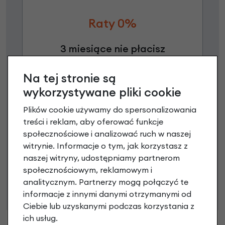
Raty 0%
3 miesiące nie płacisz
Raty do 60 miesięcy
Na tej stronie są
wykorzystywane pliki cookie
Poznaj szczegóły
Plików cookie używamy do spersonalizowania
treści i reklam, aby oferować funkcje
społecznościowe i analizować ruch w naszej
witrynie. Informacje o tym, jak korzystasz z
Niniejsza propozycja nie stanowi oferty w rozumieniu art.
naszej witryny, udostępniamy partnerom
66 Kodeksu Cywilnego. Ostateczna decyzja o warunkach
społecznościowym, reklamowym i
i przyznaniu kredytu zostanie podjęta po ocenie
analitycznym. Partnerzy mogą połączyć te
zdolności kredytowej.
informacje z innymi danymi otrzymanymi od
Ciebie lub uzyskanymi podczas korzystania z
ich usług.