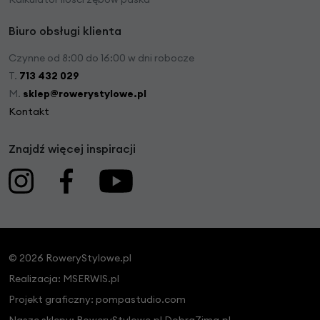
Biuro obsługi klienta
Czynne od 8:00 do 16:00 w dni robocze
T.
713 432 029
M.
sklep@rowerystylowe.pl
Kontakt
Znajdź więcej inspiracji
© 2026 RoweryStylowe.pl
Realizacja:
MSERWIS.pl
Projekt graficzny:
pompastudio.com
Nasze sklepy:
RoweryStylowe.pl
DobraZima.pl