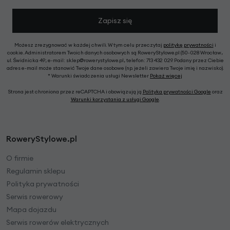
Zapisz się
Możesz zrezygnować w każdej chwili. W tym celu przeczytaj
politykę prywatności
i
cookie. Administratorem Twoich danych osobowych są RoweryStylowe.pl (50-028 Wrocław,
ul. Świdnicka 49; e-mail: sklep@rowerystylowe.pl, telefon: 713 432 029. Podany przez Ciebie
adres e-mail może stanowić Twoje dane osobowe (np. jeżeli zawiera Twoje imię i nazwisko).
* Warunki świadczenia usługi Newsletter
Pokaż więcej
Strona jest chroniona przez reCAPTCHA i obowiązują ją
Polityka prywatności Google
oraz
Warunki korzystania z usługi Google
.
RoweryStylowe.pl
O firmie
Regulamin sklepu
Polityka prywatności
Serwis rowerowy
Mapa dojazdu
Serwis rowerów elektrycznych