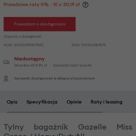
Prawdziwe raty 0% - 10 x 30,19 zł
Powiadom o dostępności
Zapytaj o dostępność
KOD:
313322981875GZ
EAN:
313322981875
Niedostępny
Wysyłka od 9,90 zł
Sprawdź koszt wysyłki
Sprawdź dostępność w sklepie stacjonarnym
Opis
Specyfikacja
Opinie
Raty i leasing
Z
Tylny bagażnik Gazelle Miss