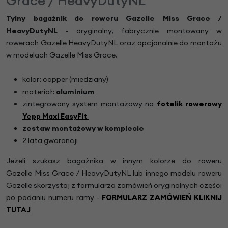
Grace / HeavyDutyNL
Tylny bagażnik do roweru Gazelle Miss Grace /
HeavyDutyNL
- oryginalny, fabrycznie montowany w
rowerach Gazelle HeavyDutyNL oraz opcjonalnie do montażu
w modelach Gazelle Miss Grace.
kolor: copper (miedziany)
materiał:
aluminium
zintegrowany system montażowy na
fotelik rowerowy
Yepp Maxi EasyFit
zestaw montażowy w komplecie
2 lata gwarancji
Jeżeli szukasz bagażnika w innym kolorze do roweru
Gazelle Miss Grace / HeavyDutyNL lub innego modelu roweru
Gazelle skorzystaj z formularza zamówień oryginalnych części
po podaniu numeru ramy -
FORMULARZ ZAMÓWIEŃ KLIKNIJ
TUTAJ