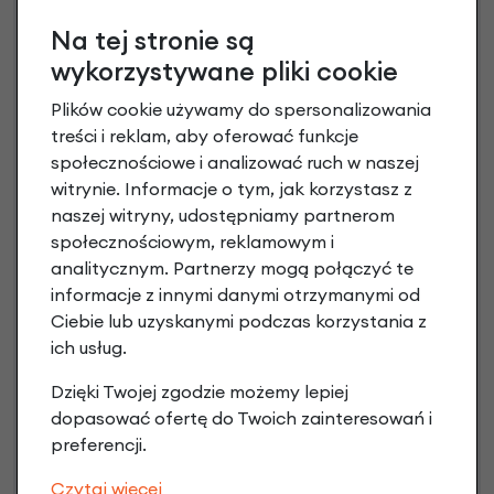
Na tej stronie są
wykorzystywane pliki cookie
Plików cookie używamy do spersonalizowania
treści i reklam, aby oferować funkcje
społecznościowe i analizować ruch w naszej
witrynie. Informacje o tym, jak korzystasz z
naszej witryny, udostępniamy partnerom
społecznościowym, reklamowym i
Raty 0%
analitycznym. Partnerzy mogą połączyć te
informacje z innymi danymi otrzymanymi od
Ciebie lub uzyskanymi podczas korzystania z
3 miesiące nie płacisz
ich usług.
Raty do 60 miesięcy
Dzięki Twojej zgodzie możemy lepiej
dopasować ofertę do Twoich zainteresowań i
Poznaj szczegóły
preferencji.
Czytaj więcej