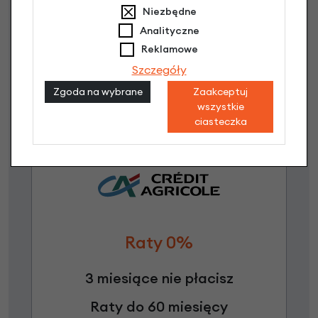
Niezbędne
Raty do 60 miesięcy
Analityczne
Reklamowe
Poznaj szczegóły
Szczegóły
Zgoda na wybrane
Zaakceptuj
wszystkie
ciasteczka
Raty 0%
3 miesiące nie płacisz
Raty do 60 miesięcy