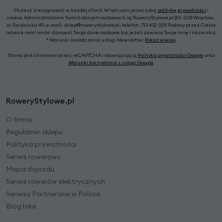
Możesz zrezygnować w każdej chwili. W tym celu przeczytaj
politykę prywatności
i
cookie. Administratorem Twoich danych osobowych są RoweryStylowe.pl (50-028 Wrocław,
ul. Świdnicka 49; e-mail: sklep@rowerystylowe.pl, telefon: 713 432 029. Podany przez Ciebie
adres e-mail może stanowić Twoje dane osobowe (np. jeżeli zawiera Twoje imię i nazwisko).
* Warunki świadczenia usługi Newsletter
Pokaż więcej
Strona jest chroniona przez reCAPTCHA i obowiązują ją
Polityka prywatności Google
oraz
Warunki korzystania z usługi Google
.
RoweryStylowe.pl
O firmie
Regulamin sklepu
Polityka prywatności
Serwis rowerowy
Mapa dojazdu
Serwis rowerów elektrycznych
Serwisy Partnerskie w Polsce
Blog bike