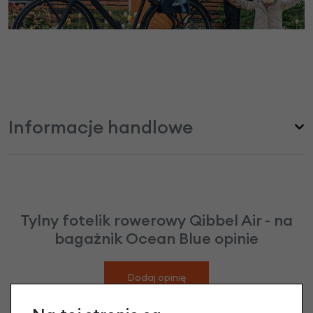
Informacje handlowe
Tylny fotelik rowerowy Qibbel Air - na
bagażnik Ocean Blue opinie
Dodaj opinię