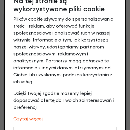
Na tej stronie są
Brak opinii. Może warto dodać własną?
wykorzystywane pliki cookie
Plików cookie używamy do spersonalizowania
Raty
Leasing
treści i reklam, aby oferować funkcje
społecznościowe i analizować ruch w naszej
witrynie. Informacje o tym, jak korzystasz z
Dostępne propozycje
naszej witryny, udostępniamy partnerom
Jak kupić na
e-raty
?
społecznościowym, reklamowym i
analitycznym. Partnerzy mogą połączyć te
informacje z innymi danymi otrzymanymi od
Ciebie lub uzyskanymi podczas korzystania z
ich usług.
Dzięki Twojej zgodzie możemy lepiej
dopasować ofertę do Twoich zainteresowań i
preferencji.
Raty 0%
Czytaj więcej
1,00 zł - 5000,00 zł / do 10 rat 0%
od 5001,00 zł / do 20 rat 0%