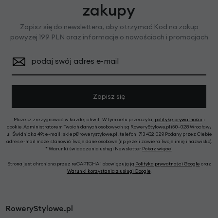
zakupy
Zapisz się do newslettera, aby otrzymać Kod na zakup
powyżej 199 PLN oraz informacje o nowościach i promocjach
podaj swój adres e-mail
Zapisz się
Możesz zrezygnować w każdej chwili. W tym celu przeczytaj
politykę prywatności
i
cookie. Administratorem Twoich danych osobowych są RoweryStylowe.pl (50-028 Wrocław,
ul. Świdnicka 49; e-mail: sklep@rowerystylowe.pl, telefon: 713 432 029. Podany przez Ciebie
adres e-mail może stanowić Twoje dane osobowe (np. jeżeli zawiera Twoje imię i nazwisko).
* Warunki świadczenia usługi Newsletter
Pokaż więcej
Strona jest chroniona przez reCAPTCHA i obowiązują ją
Polityka prywatności Google
oraz
Warunki korzystania z usługi Google
.
RoweryStylowe.pl