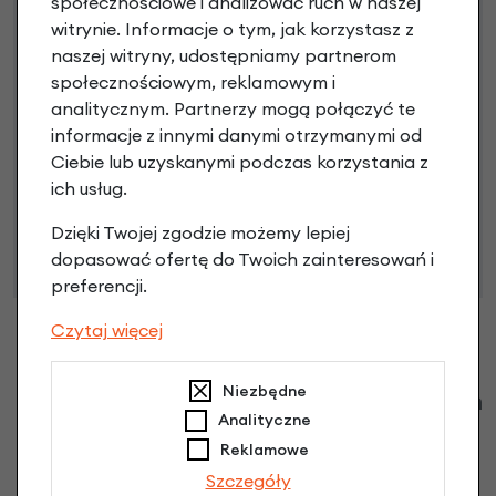
społecznościowe i analizować ruch w naszej
witrynie. Informacje o tym, jak korzystasz z
naszej witryny, udostępniamy partnerom
Poznaj szczegóły
społecznościowym, reklamowym i
analitycznym. Partnerzy mogą połączyć te
informacje z innymi danymi otrzymanymi od
Ciebie lub uzyskanymi podczas korzystania z
Niniejsza propozycja nie stanowi oferty w rozumieniu art.
ich usług.
66 Kodeksu Cywilnego. Ostateczna decyzja o warunkach
i przyznaniu kredytu zostanie podjęta po ocenie
Dzięki Twojej zgodzie możemy lepiej
zdolności kredytowej.
dopasować ofertę do Twoich zainteresowań i
preferencji.
Czytaj więcej
Niezbędne
Klienci zadali następujące pytania o ten
Analityczne
produkt
Reklamowe
Nikt wcześniej niemiał pytań do tego produktu? A Ty o
Szczegóły