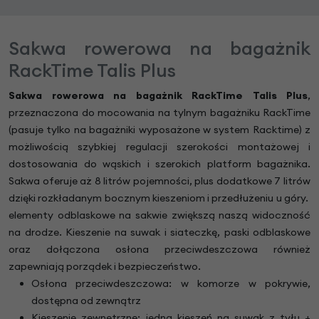
Sakwa rowerowa na bagażnik
RackTime Talis Plus
Sakwa rowerowa na bagażnik RackTime Talis Plus
,
przeznaczona do mocowania na tylnym bagażniku RackTime
(pasuje tylko na bagażniki wyposażone w system Racktime) z
możliwością szybkiej regulacji szerokości montażowej i
dostosowania do wąskich i szerokich platform bagażnika.
Sakwa oferuje aż 8 litrów pojemności, plus dodatkowe 7 litrów
dzięki rozkładanym bocznym kieszeniom i przedłużeniu u góry.
elementy odblaskowe na sakwie zwiększą naszą widoczność
na drodze. Kieszenie na suwak i siateczkę, paski odblaskowe
oraz dołączona osłona przeciwdeszczowa również
zapewniają porządek i bezpieczeństwo.
Osłona przeciwdeszczowa: w komorze w pokrywie,
dostępna od zewnątrz
Kieszenie zewnętrzne: jedna kieszeń na suwak z tyłu +