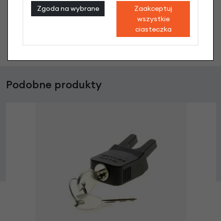
co chcesz zapytać?
Zgoda na wybrane
Zaakceptuj
wszystkie
ciasteczka
Zadaj pytanie
Podobne produkty