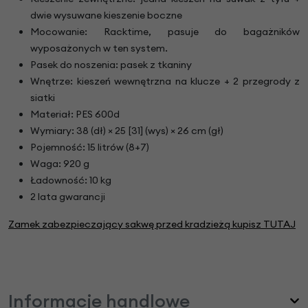
dwie wysuwane kieszenie boczne
Mocowanie: Racktime, pasuje do bagażników
wyposażonych w ten system.
Pasek do noszenia: pasek z tkaniny
Wnętrze: kieszeń wewnętrzna na klucze + 2 przegrody z
siatki
Materiał: PES 600d
Wymiary: 38 (dł) × 25 [31] (wys) × 26 cm (gł)
Pojemność: 15 litrów (8+7)
Waga: 920 g
Ładowność: 10 kg
2 lata gwarancji
Zamek zabezpieczający sakwę przed kradzieżą kupisz TUTAJ
Informacje handlowe