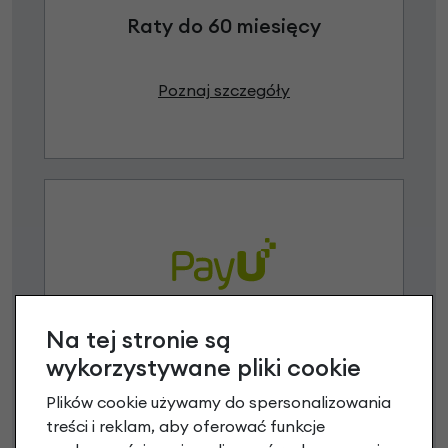
Raty do 60 miesięcy
Poznaj szczegóły
Na tej stronie są
Raty 0%
wykorzystywane pliki cookie
3 miesiące nie płacisz
Plików cookie używamy do spersonalizowania
treści i reklam, aby oferować funkcje
Raty do 60 miesięcy