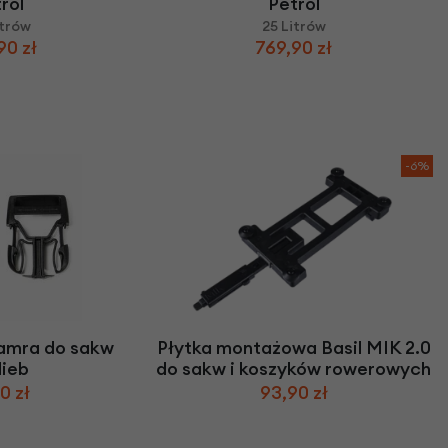
rol
Petrol
itrów
25 Litrów
90 zł
769,90 zł
-6%
amra do sakw
Płytka montażowa Basil MIK 2.0
lieb
do sakw i koszyków rowerowych
0 zł
93,90 zł