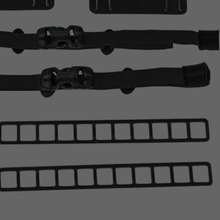
Z
apięcia rowero
Pompki rowerowe
werowe
er Pig
Peruzzo
Gazelle
Pozostałe
N
akrętki i obejm
i:SY
Przerzutki rowerowe
es
Inny
R
owery transportowe - akcesoria
S
akwy i torby rowerowe
Siodełka rowerowe
rowe
Strida - części