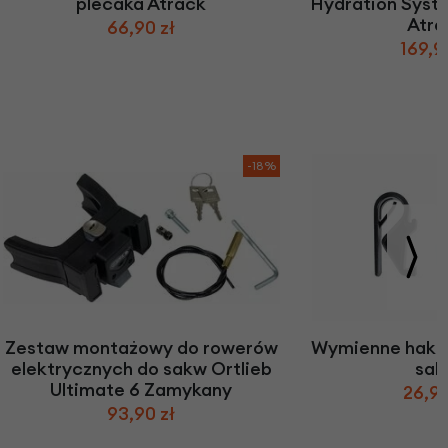
plecaka Atrack
Hydration Syst
Atra
66,90 zł
169,9
-18%
Zestaw montażowy do rowerów
Wymienne haki 
elektrycznych do sakw Ortlieb
sak
Ultimate 6 Zamykany
26,90
93,90 zł