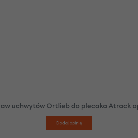
taw uchwytów Ortlieb do plecaka Atrack op
Dodaj opinię