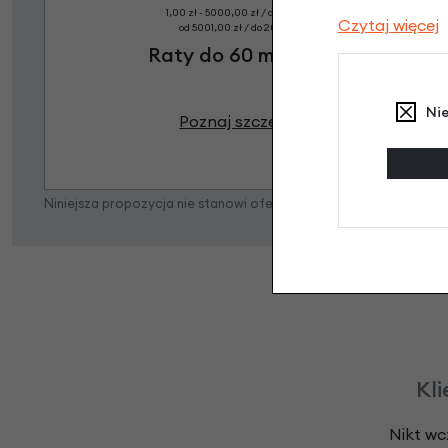
1,00 zł - 5000,00 zł / do 10 rat 0%
Czytaj więcej
od 5001,00 zł / do 20 rat 0%
Raty do 60 miesięcy
Ni
Poznaj szczegóły
Niniejsza propozycja nie stanowi oferty w rozumieniu art. 66 K
Kli
Nikt wc