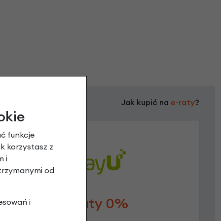
Jak kupić na
e-raty
?
okie
ć funkcje
ak korzystasz z
 i
otrzymanymi od
Raty 0%
esowań i