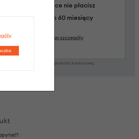
3 miesiące nie płacisz
Raty do 60 miesięcy
egóły
Poznaj szczegóły
teczka
zostanie podjęta po ocenie zdolności kredytowej.
dukt
zapytać?