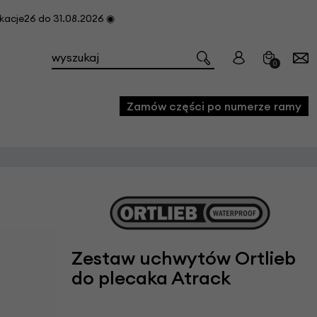
cje26 do 31.08.2026 ◉
0
Zamów części po numerze ramy
e
we
owe
acji i konserwacji roweru
Zestaw uchwytów Ortlieb
fon
do plecaka Atrack
e