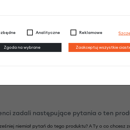
3 miesiące nie płacisz
Raty do 60 miesięcy
ezbędne
Analityczne
Reklamowe
Szcz
Poznaj szczegóły
Zgoda na wybrane
Zaakceptuj wszystkie cias
odeksu Cywilnego. Ostateczna decyzja o warunkach i przyznaniu kredytu 
enci zadali następujące pytania o ten pro
ześniej niemiał pytań do tego produktu? A Ty o co chcesz 