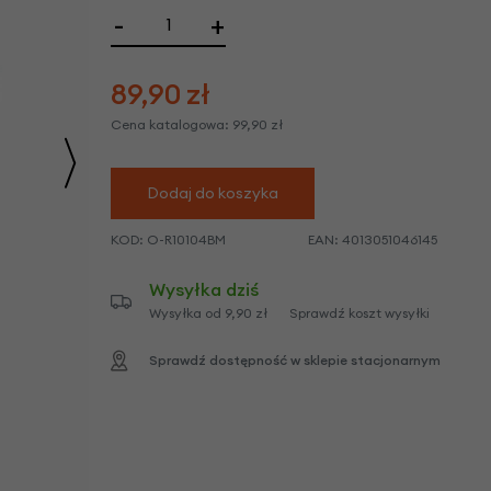
we
-
+
y
89,90
zł
Cena katalogowa:
99,90
zł
Dodaj do koszyka
KOD:
O-R10104BM
EAN:
4013051046145
Wysyłka dziś
Wysyłka od 9,90 zł
Sprawdź koszt wysyłki
Sprawdź dostępność w sklepie stacjonarnym