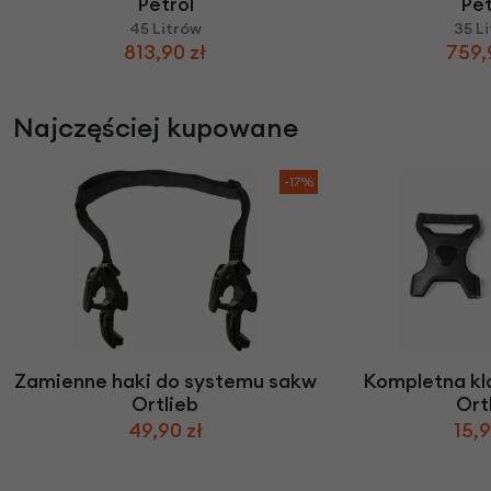
Petrol
Pet
45 Litrów
35 L
813,90 zł
759,
Najczęściej kupowane
-17%
Zamienne haki do systemu sakw
Kompletna kl
Ortlieb
Ort
49,90 zł
15,9