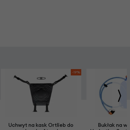
-19%
Uchwyt na kask Ortlieb do
Bukłak na wo