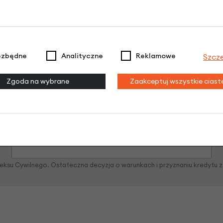
Raty 0%
ezbędne
Analityczne
Reklamowe
Szcz
3 miesiące nie płacisz
Zgoda na wybrane
Zaakceptuj wszystkie cias
Raty do 60 miesięcy
Poznaj szczegóły
odeksu Cywilnego. Ostateczna decyzja o warunkach i przyznaniu kredytu 