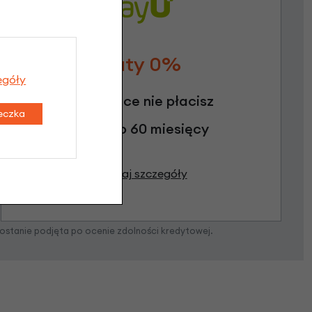
Raty 0%
egóły
3 miesiące nie płacisz
teczka
Raty do 60 miesięcy
Poznaj szczegóły
zostanie podjęta po ocenie zdolności kredytowej.