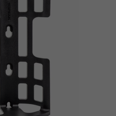
Z
apięcia rowero
Pompki rowerowe
werowe
er Pig
Peruzzo
Gazelle
Pozostałe
N
akrętki i obejm
i:SY
Przerzutki rowerowe
es
Inny
R
owery transportowe - akcesoria
S
akwy i torby rowerowe
Siodełka rowerowe
rowe
Strida - części