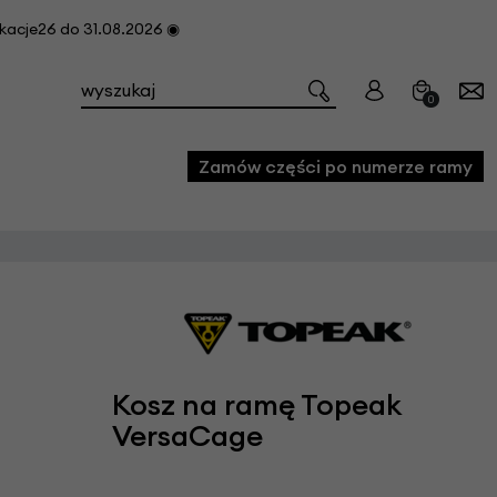
cje26 do 31.08.2026 ◉
0
Zamów części po numerze ramy
e
we
owe
acji i konserwacji roweru
Kosz na ramę Topeak
fon
VersaCage
e