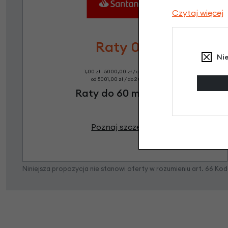
Czytaj więcej
Raty 0%
Ni
1,00 zł - 5000,00 zł / do 10 rat 0%
od 5001,00 zł / do 20 rat 0%
Raty do 60 miesięcy
Poznaj szczegóły
Niniejsza propozycja nie stanowi oferty w rozumieniu art. 66 K