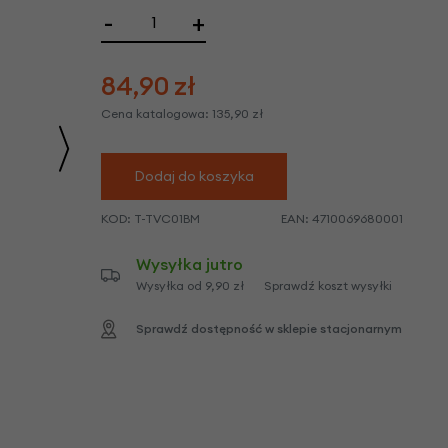
we
-
+
y
84,90
zł
Cena katalogowa:
135,90
zł
Dodaj do koszyka
KOD:
T-TVC01BM
EAN:
4710069680001
Wysyłka jutro
Wysyłka od 9,90 zł
Sprawdź koszt wysyłki
Sprawdź dostępność w sklepie stacjonarnym