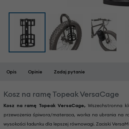
Opis
Opinie
Zadaj pytanie
Kosz na ramę Topeak VersaCage
Kosz na ramę Topeak VersaCage,
Wszechstronna kl
przewożenia śpiwora/materaca, worka na ubrania na ram
wysokości ładunku dla lepszej równowagi. Zaciski Versa