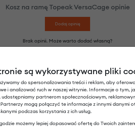
Kosz na ramę Topeak VersaCage opinie
Dodaj opinię
Brak opinii. Może warto dodać własną?
tronie są wykorzystywane pliki co
Leasing
używamy do spersonalizowania treści i reklam, aby oferowa
e i analizować ruch w naszej witrynie. Informacje o tym, j
y, udostępniamy partnerom społecznościowym, reklamowym
 Partnerzy mogą połączyć te informacje z innymi danymi 
skanymi podczas korzystania z ich usług.
 zgodzie możemy lepiej dopasować ofertę do Twoich zainter