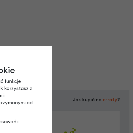
okie
ć funkcje
ak korzystasz z
 i
Jak kupić na
e-raty
?
otrzymanymi od
esowań i