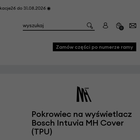
cje26 do 31.08.2026 ◉
0
Zamów części po numerze ramy
e
we
owe
acji i konserwacji roweru
Pokrowiec na wyświetlacz
fon
Bosch Intuvia MH Cover
(TPU)
e