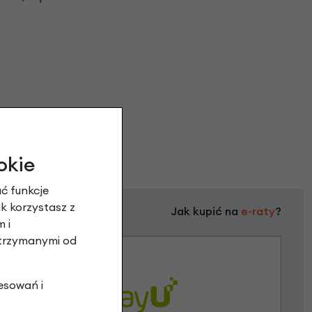
okie
ć funkcje
ak korzystasz z
Jak kupić na
e-raty
?
 i
otrzymanymi od
esowań i