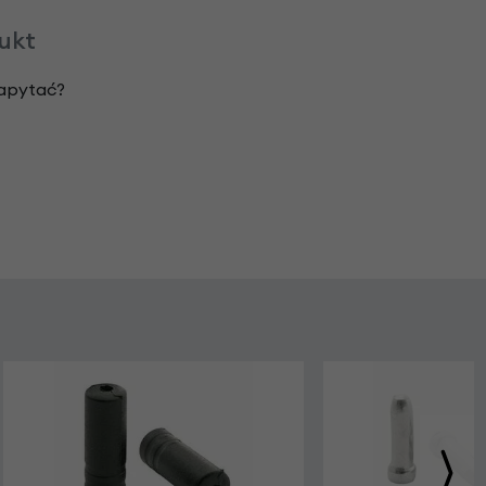
dukt
zapytać?