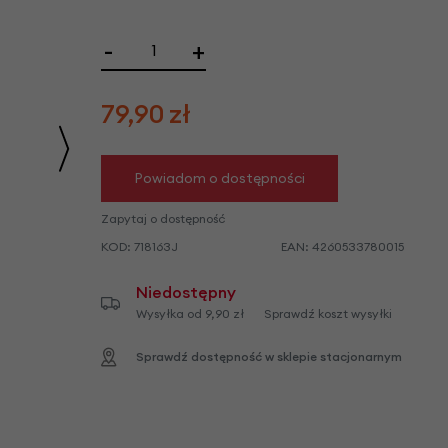
we
y
-
+
79,90
zł
Powiadom o dostępności
Zapytaj o dostępność
KOD:
718163J
EAN:
4260533780015
Niedostępny
Wysyłka od 9,90 zł
Sprawdź koszt wysyłki
Sprawdź dostępność w sklepie stacjonarnym