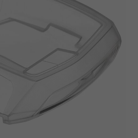
Z
apięcia rowero
Pompki rowerowe
werowe
er Pig
Peruzzo
Gazelle
Pozostałe
N
akrętki i obejm
i:SY
Przerzutki rowerowe
es
Inny
R
owery transportowe - akcesoria
S
akwy i torby rowerowe
Siodełka rowerowe
rowe
Strida - części