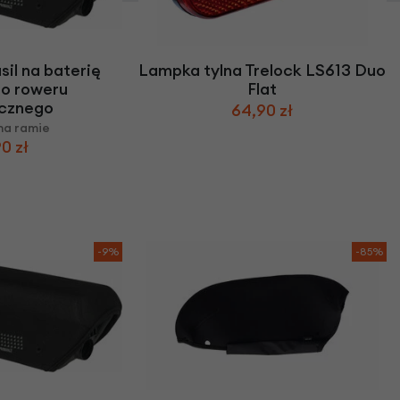
il na baterię
Lampka tylna Trelock LS613 Duo
o roweru
Flat
ycznego
64,90 zł
na ramie
0 zł
-9%
-85%