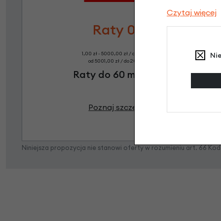
Czytaj więcej
Raty 0%
1,00 zł - 5000,00 zł / do 10 rat 0%
Ni
od 5001,00 zł / do 20 rat 0%
Raty do 60 miesięcy
Poznaj szczegóły
Niniejsza propozycja nie stanowi oferty w rozumieniu art. 66 K