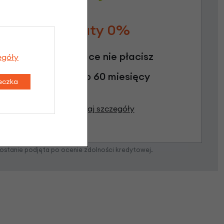
Raty 0%
3 miesiące nie płacisz
egóły
Raty do 60 miesięcy
teczka
Poznaj szczegóły
zostanie podjęta po ocenie zdolności kredytowej.