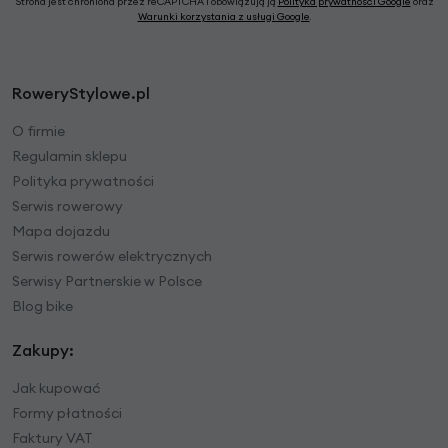
Strona jest chroniona przez reCAPTCHA i obowiązują ją
Polityka prywatności Google
oraz
Warunki korzystania z usługi Google
.
RoweryStylowe.pl
O firmie
Regulamin sklepu
Polityka prywatności
Serwis rowerowy
Mapa dojazdu
Serwis rowerów elektrycznych
Serwisy Partnerskie w Polsce
Blog bike
Zakupy:
Jak kupować
Formy płatności
Faktury VAT