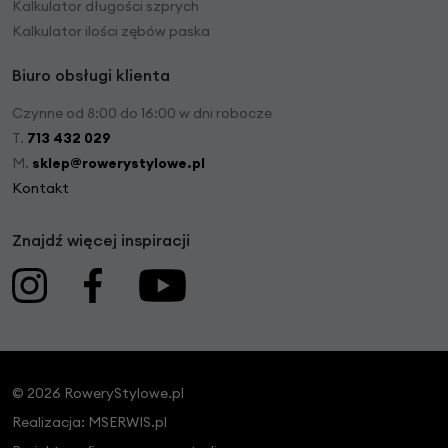
Kalkulator długości szprych
Kalkulator ilości zębów paska
Biuro obsługi klienta
Czynne od 8:00 do 16:00 w dni robocze
T.
713 432 029
M.
sklep@rowerystylowe.pl
Kontakt
Znajdź więcej inspiracji
© 2026 RoweryStylowe.pl
Realizacja:
MSERWIS.pl