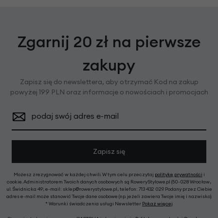
Zgarnij 20 zł na pierwsze
zakupy
Zapisz się do newslettera, aby otrzymać Kod na zakup
powyżej 199 PLN oraz informacje o nowościach i promocjach
podaj swój adres e-mail
Zapisz się
Możesz zrezygnować w każdej chwili. W tym celu przeczytaj
politykę prywatności
i
cookie. Administratorem Twoich danych osobowych są RoweryStylowe.pl (50-028 Wrocław,
ul. Świdnicka 49; e-mail: sklep@rowerystylowe.pl, telefon: 713 432 029. Podany przez Ciebie
adres e-mail może stanowić Twoje dane osobowe (np. jeżeli zawiera Twoje imię i nazwisko).
* Warunki świadczenia usługi Newsletter
Pokaż więcej