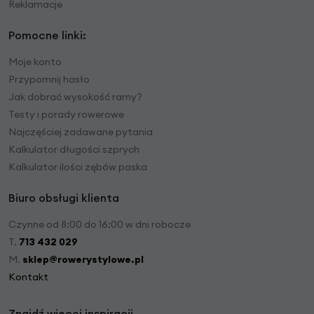
Reklamacje
Pomocne linki:
Moje konto
Przypomnij hasło
Jak dobrać wysokość ramy?
Testy i porady rowerowe
Najczęściej zadawane pytania
Kalkulator długości szprych
Kalkulator ilości zębów paska
Biuro obsługi klienta
Czynne od 8:00 do 16:00 w dni robocze
T.
713 432 029
M.
sklep@rowerystylowe.pl
Kontakt
Znajdź więcej inspiracji