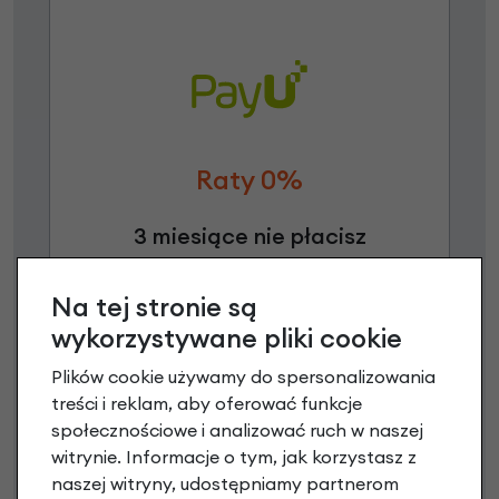
Raty 0%
3 miesiące nie płacisz
Raty do 60 miesięcy
Na tej stronie są
wykorzystywane pliki cookie
Poznaj szczegóły
Plików cookie używamy do spersonalizowania
treści i reklam, aby oferować funkcje
społecznościowe i analizować ruch w naszej
witrynie. Informacje o tym, jak korzystasz z
Niniejsza propozycja nie stanowi oferty w rozumieniu art.
naszej witryny, udostępniamy partnerom
66 Kodeksu Cywilnego. Ostateczna decyzja o warunkach