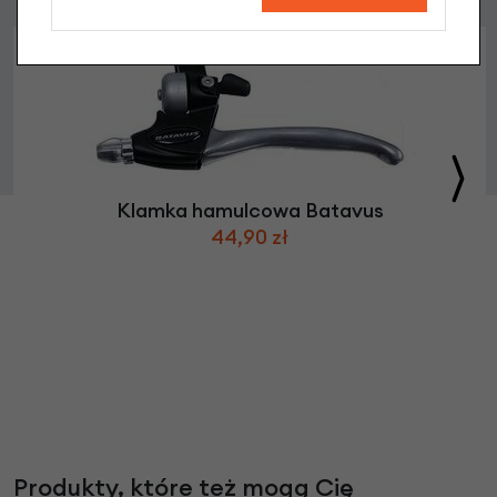
Klamka hamulcowa Batavus
44,90 zł
Produkty, które też mogą Cię