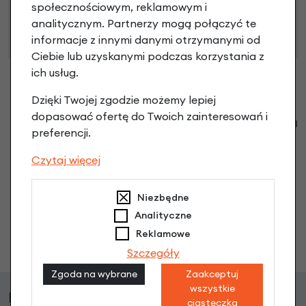
społecznościowym, reklamowym i
i przyznaniu kredytu zostanie podjęta po ocenie
analitycznym. Partnerzy mogą połączyć te
zdolności kredytowej.
informacje z innymi danymi otrzymanymi od
Ciebie lub uzyskanymi podczas korzystania z
ich usług.
Dzięki Twojej zgodzie możemy lepiej
dopasować ofertę do Twoich zainteresowań i
Klienci zadali następujące pytania o ten
preferencji.
produkt
Czytaj więcej
Nikt wcześniej niemiał pytań do tego produktu? A Ty o
co chcesz zapytać?
Niezbędne
Analityczne
Reklamowe
Zadaj pytanie
Szczegóły
Zgoda na wybrane
Zaakceptuj
wszystkie
Najczęściej kupowane
ciasteczka