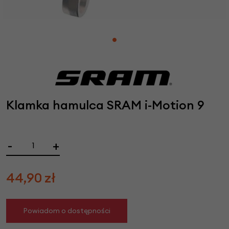
Klamka hamulca SRAM i-Motion 9
-
+
44,90
zł
Powiadom o dostępności