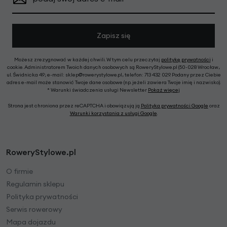
Zapisz się
Możesz zrezygnować w każdej chwili. W tym celu przeczytaj
politykę prywatności
i
cookie. Administratorem Twoich danych osobowych są RoweryStylowe.pl (50-028 Wrocław,
ul. Świdnicka 49; e-mail: sklep@rowerystylowe.pl, telefon: 713 432 029. Podany przez Ciebie
adres e-mail może stanowić Twoje dane osobowe (np. jeżeli zawiera Twoje imię i nazwisko).
* Warunki świadczenia usługi Newsletter
Pokaż więcej
Strona jest chroniona przez reCAPTCHA i obowiązują ją
Polityka prywatności Google
oraz
Warunki korzystania z usługi Google
.
RoweryStylowe.pl
O firmie
Regulamin sklepu
Polityka prywatności
Serwis rowerowy
Mapa dojazdu