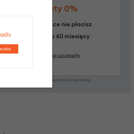
Raty 0%
3 miesiące nie płacisz
egóły
Raty do 60 miesięcy
teczka
Poznaj szczegóły
zostanie podjęta po ocenie zdolności kredytowej.