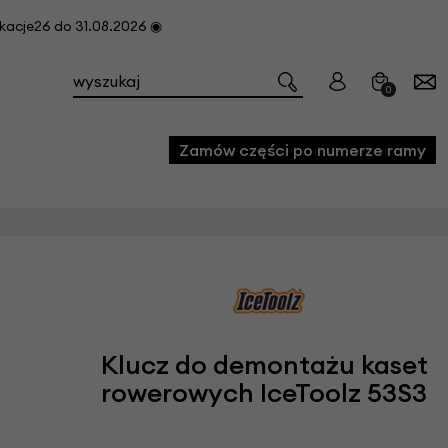
cje26 do 31.08.2026 ◉
0
Zamów części po numerze ramy
e
we
owe
acji i konserwacji roweru
Klucz do demontażu kaset
fon
rowerowych IceToolz 53S3
e