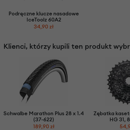
Podręczne klucze nasadowe
IceToolz 60A2
34,90 zł
Klienci, którzy kupili ten produkt wyb
Schwalbe Marathon Plus 28 x 1.4
Zębatka kaset
(37-622)
HG 31, 
189,90 zł
54,9