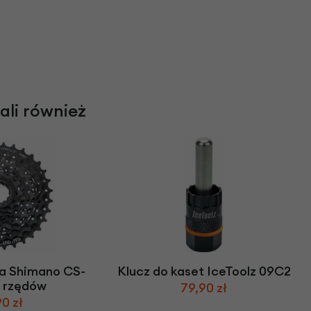
rali również
a Shimano CS-
Klucz do kaset IceToolz 09C2
8 rzędów
79,90 zł
0 zł