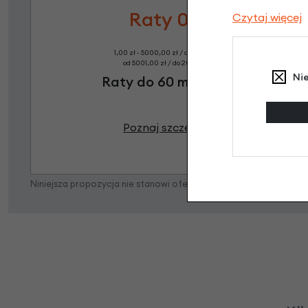
Raty 0%
Czytaj więcej
1,00 zł - 5000,00 zł / do 10 rat 0%
od 5001,00 zł / do 20 rat 0%
Ni
Raty do 60 miesięcy
Poznaj szczegóły
Niniejsza propozycja nie stanowi oferty w rozumieniu art. 66 K