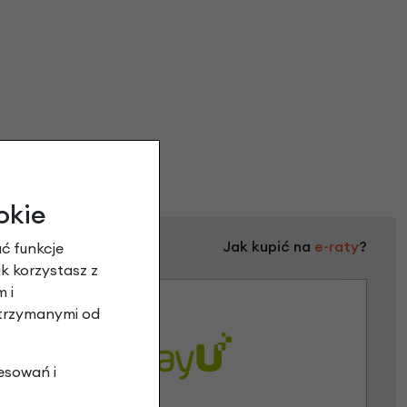
okie
Jak kupić na
e-raty
?
ć funkcje
ak korzystasz z
 i
otrzymanymi od
esowań i