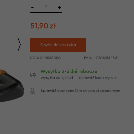
we
-
+
y
51,90
zł
Dodaj do koszyka
KOD:
24053S3KC
EAN:
4718152532831
Wysyłka 2-6 dni robocze
Wysyłka od 9,90 zł
Sprawdź koszt wysyłki
Sprawdź dostępność w sklepie stacjonarnym