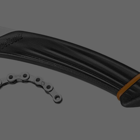
Z
apięcia rowero
Pompki rowerowe
werowe
er Pig
Peruzzo
Gazelle
Pozostałe
N
akrętki i obejm
i:SY
Przerzutki rowerowe
es
Inny
R
owery transportowe - akcesoria
S
akwy i torby rowerowe
Siodełka rowerowe
rowe
Strida - części