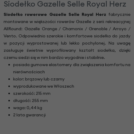
Siodełko Gazelle Selle Royal Herz
Siodełko rowerowe Gazelle Selle Royal Herz
fabrycznie
montowane w większości rowerów Gazelle z serii rekreacyjnej
AllRound: Gazelle Orange / Chamonix / Grenoble / Arroyo /
Vento. Odpowiednio szerokie i komfortowe siodełko do jazdy
w pozycji wyprostowanej lub lekko pochylonej. Na uwagę
zasługuje świetnie wyprofilowany kształt siodełka, dzięki
czemu siedzi się w nim bardzo wygodnie i stabilnie.
posiada gumowe elastomery dla zwiększenia komfortu na
nierównościach
kolor: brązowy lub czarny
wyprodukowane we Włoszech
szerokość: 215 mm
długość: 255 mm
waga: 0,44 kg
2 lata gwarancji