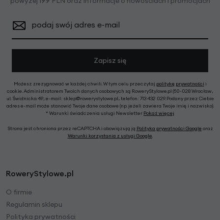
powyżej 199 PLN oraz informacje o nowościach i promocjach
podaj swój adres e-mail
Zapisz się
Możesz zrezygnować w każdej chwili. W tym celu przeczytaj
politykę prywatności
i
cookie. Administratorem Twoich danych osobowych są RoweryStylowe.pl (50-028 Wrocław,
ul. Świdnicka 49; e-mail: sklep@rowerystylowe.pl, telefon: 713 432 029. Podany przez Ciebie
adres e-mail może stanowić Twoje dane osobowe (np. jeżeli zawiera Twoje imię i nazwisko).
* Warunki świadczenia usługi Newsletter
Pokaż więcej
Strona jest chroniona przez reCAPTCHA i obowiązują ją
Polityka prywatności Google
oraz
Warunki korzystania z usługi Google
.
RoweryStylowe.pl
O firmie
Regulamin sklepu
Polityka prywatności