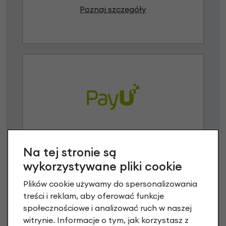
Poznaj szczegóły
Raty 0%
Na tej stronie są
3 miesiące nie płacisz
wykorzystywane pliki cookie
Raty do 60 miesięcy
Plików cookie używamy do spersonalizowania
treści i reklam, aby oferować funkcje
społecznościowe i analizować ruch w naszej
Poznaj szczegóły
witrynie. Informacje o tym, jak korzystasz z