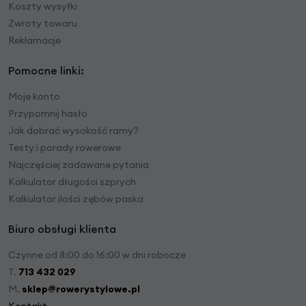
Koszty wysyłki
Zwroty towaru
Reklamacje
Pomocne linki:
Moje konto
Przypomnij hasło
Jak dobrać wysokość ramy?
Testy i porady rowerowe
Najczęściej zadawane pytania
Kalkulator długości szprych
Kalkulator ilości zębów paska
Biuro obsługi klienta
Czynne od 8:00 do 16:00 w dni robocze
T.
713 432 029
M.
sklep@rowerystylowe.pl
Kontakt