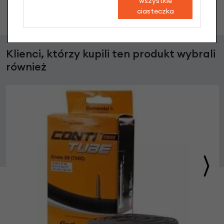
wszystkie
Zadaj pytanie
ciasteczka
Klienci, którzy kupili ten produkt wybrali
również