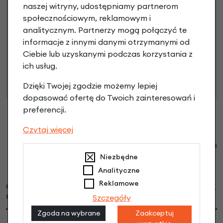
naszej witryny, udostępniamy partnerom
społecznościowym, reklamowym i
analitycznym. Partnerzy mogą połączyć te
Niniejsza propozycja nie stanowi oferty w rozumieniu art.
informacje z innymi danymi otrzymanymi od
66 Kodeksu Cywilnego. Ostateczna decyzja o warunkach
Ciebie lub uzyskanymi podczas korzystania z
i przyznaniu kredytu zostanie podjęta po ocenie
ich usług.
zdolności kredytowej.
Dzięki Twojej zgodzie możemy lepiej
dopasować ofertę do Twoich zainteresowań i
preferencji.
Czytaj więcej
Klienci zadali następujące pytania o ten
produkt
Niezbędne
Analityczne
Reklamowe
Czy te siodełko będzie pasować do
ODPOWIEDŹ
modelu Gazelle Cityzen C7?
Szczegóły
Zgoda na wybrane
Zaakceptuj