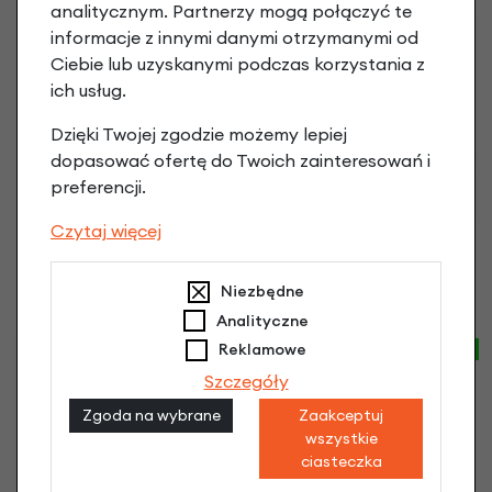
analitycznym. Partnerzy mogą połączyć te
NOWY KOLOR
informacje z innymi danymi otrzymanymi od
Ciebie lub uzyskanymi podczas korzystania z
ich usług.
Dzięki Twojej zgodzie możemy lepiej
dopasować ofertę do Twoich zainteresowań i
preferencji.
Czytaj więcej
woom OFF AIR 6
woom OFF AIR 6
Black mat
Cooper mat
Niezbędne
5 149,00 zł
5 149,00 zł
Analityczne
Reklamowe
NOWY KOLOR
Szczegóły
Zgoda na wybrane
Zaakceptuj
wszystkie
ciasteczka