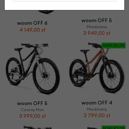
woom OFF 5
woom OFF 6
Miedziany
4 149,00 zł
3 949,00 zł
NOWY KOLOR
woom OFF 4
woom OFF 5
Miedziany
Czarny Mat
3 799,00 zł
3 999,00 zł
NOWY KOLOR