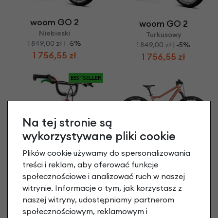
woom GO 2
woom GO 2
Niebieski
Turkusowy
1 849,00 zł
| -5%
1 849,00 zł
| -5%
1 756,55 zł
1 756,55 zł
BESTSELLER
Na tej stronie są
wykorzystywane pliki cookie
woom OFF AIR 6
Plików cookie używamy do spersonalizowania
Terra Coppa
treści i reklam, aby oferować funkcje
5 149,00 zł
społecznościowe i analizować ruch w naszej
woom GO 2
witrynie. Informacje o tym, jak korzystasz z
Czerwony
naszej witryny, udostępniamy partnerom
1 849,00 zł
społecznościowym, reklamowym i