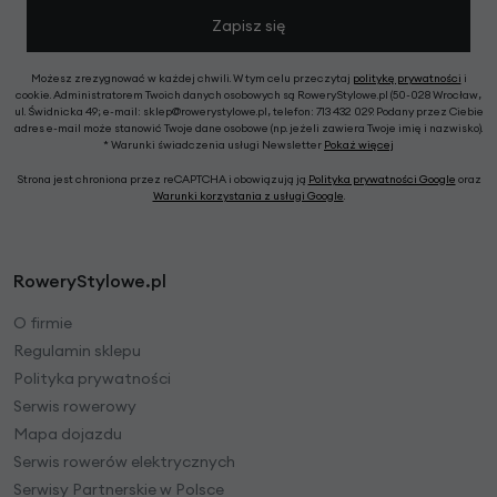
Zapisz się
Możesz zrezygnować w każdej chwili. W tym celu przeczytaj
politykę prywatności
i
cookie. Administratorem Twoich danych osobowych są RoweryStylowe.pl (50-028 Wrocław,
ul. Świdnicka 49; e-mail: sklep@rowerystylowe.pl, telefon: 713 432 029. Podany przez Ciebie
adres e-mail może stanowić Twoje dane osobowe (np. jeżeli zawiera Twoje imię i nazwisko).
* Warunki świadczenia usługi Newsletter
Pokaż więcej
Strona jest chroniona przez reCAPTCHA i obowiązują ją
Polityka prywatności Google
oraz
Warunki korzystania z usługi Google
.
RoweryStylowe.pl
O firmie
Regulamin sklepu
Polityka prywatności
Serwis rowerowy
Mapa dojazdu
Serwis rowerów elektrycznych
Serwisy Partnerskie w Polsce