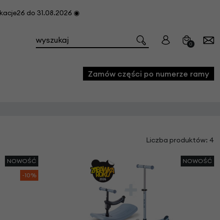
cje26 do 31.08.2026 ◉
0
Zamów części po numerze ramy
e
Liczba produktów: 4
we
owe
NOWOŚĆ
NOWOŚĆ
acji i konserwacji roweru
-10%
fon
e