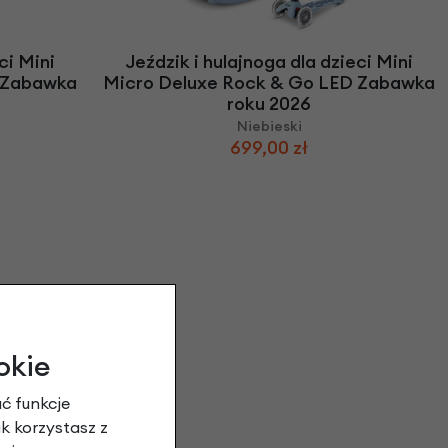
we
y
ci Mini
Jeździk i hulajnoga dla dzieci Mini
 Zabawka
Micro Deluxe Rock & Go LED Zabawka
roku 2026
Niebieski
699,00 zł
okie
ć funkcje
ak korzystasz z