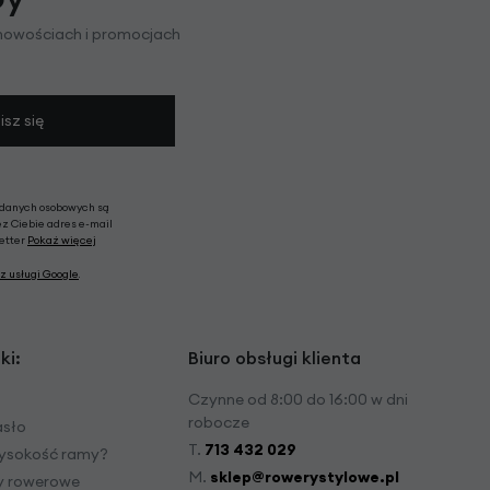
 nowościach i promocjach
isz się
 danych osobowych są
ez Ciebie adres e-mail
letter
Pokaż więcej
z usługi Google
.
ki:
Biuro obsługi klienta
Czynne od 8:00 do 16:00 w dni
robocze
asło
T.
713 432 029
ysokość ramy?
M.
sklep@rowerystylowe.pl
dy rowerowe