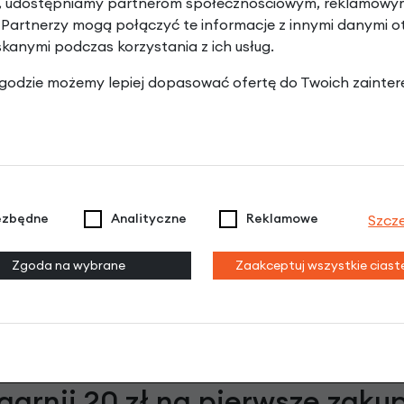
y, udostępniamy partnerom społecznościowym, reklamowym
etowy
 Partnerzy mogą połączyć te informacje z innymi danymi 
zł
| -10%
skanymi podczas korzystania z ich usług.
10 zł
 zgodzie możemy lepiej dopasować ofertę do Twoich zainter
ezbędne
Analityczne
Reklamowe
Szcz
Zgoda na wybrane
Zaakceptuj wszystkie cias
garnij 20 zł na pierwsze zaku