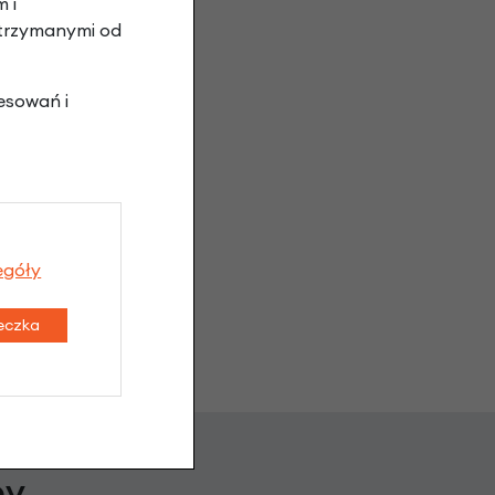
 i
otrzymanymi od
esowań i
egóły
teczka
py