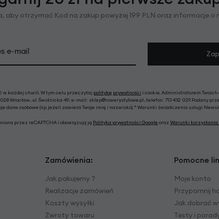
ra, aby otrzymać Kod na zakup powyżej 199 PLN oraz informacje o
s e-mail
Zap
w każdej chwili. W tym celu przeczytaj
politykę prywatności
i cookie. Administratorem Twoich
028 Wrocław, ul. Świdnicka 49; e-mail: sklep@rowerystylowe.pl, telefon: 713 432 029. Podany prz
e dane osobowe (np. jeżeli zawiera Twoje imię i nazwisko). * Warunki świadczenia usługi News
roniona przez reCAPTCHA i obowiązują ją
Polityka prywatności Google
oraz
Warunki korzystania 
Zamówienia:
Pomocne lin
Jak pakujemy ?
Moje konto
Realizacje zamówień
Przypomnij h
Koszty wysyłki
Jak dobrać w
Zwroty towaru
Testy i pora