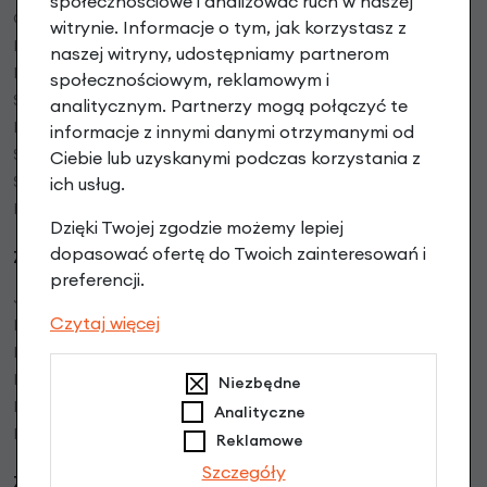
społecznościowe i analizować ruch w naszej
O firmie
witrynie. Informacje o tym, jak korzystasz z
Regulamin sklepu
naszej witryny, udostępniamy partnerom
Polityka prywatności
społecznościowym, reklamowym i
Serwis rowerowy
analitycznym. Partnerzy mogą połączyć te
Mapa dojazdu
informacje z innymi danymi otrzymanymi od
Serwis rowerów elektrycznych
Ciebie lub uzyskanymi podczas korzystania z
Serwisy Partnerskie w Polsce
ich usług.
Blog bike
Dzięki Twojej zgodzie możemy lepiej
dopasować ofertę do Twoich zainteresowań i
Zakupy:
preferencji.
Jak kupować
Czytaj więcej
Formy płatności
Faktury VAT
Rower w firmie bez VAT
Niezbędne
Instrukcje video
Analityczne
Bony prezentowe
Reklamowe
Szczegóły
Zamówienia: