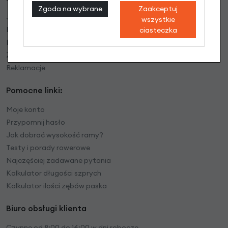
Zgoda na wybrane
Zaakceptuj
Jak pakujemy ?
wszystkie
Realizacje zamówień
ciasteczka
Koszty wysyłki
Zwroty towaru
Reklamacje
Pomocne linki:
Moje konto
Przypomnij hasło
Jak dobrać wysokość ramy?
Testy i porady rowerowe
Najczęściej zadawane pytania
Kalkulator długości szprych
Kalkulator ilości zębów paska
Biuro obsługi klienta
Czynne od 8:00 do 16:00 w dni robocze