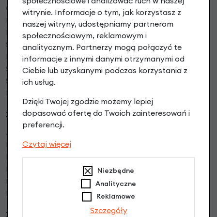
społecznościowe i analizować ruch w naszej
O firmie
witrynie. Informacje o tym, jak korzystasz z
Regulamin sklepu
naszej witryny, udostępniamy partnerom
Polityka prywatności
społecznościowym, reklamowym i
Serwis rowerowy
analitycznym. Partnerzy mogą połączyć te
Mapa dojazdu
informacje z innymi danymi otrzymanymi od
Serwis rowerów elektrycznych
Ciebie lub uzyskanymi podczas korzystania z
Serwisy Partnerskie w Polsce
ich usług.
Blog bike
Dzięki Twojej zgodzie możemy lepiej
dopasować ofertę do Twoich zainteresowań i
Zakupy:
preferencji.
Jak kupować
Czytaj więcej
Formy płatności
Faktury VAT
Rower w firmie bez VAT
Niezbędne
Instrukcje video
Analityczne
Bony prezentowe
Reklamowe
Szczegóły
Zamówienia: