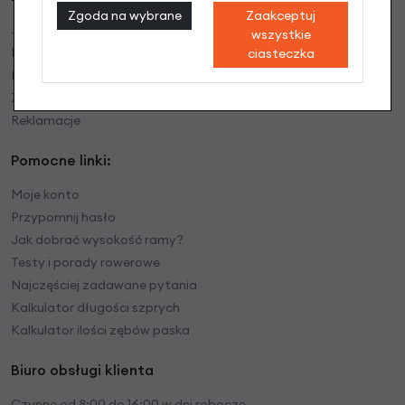
Zgoda na wybrane
Zaakceptuj
Jak pakujemy ?
wszystkie
Realizacje zamówień
ciasteczka
Koszty wysyłki
Zwroty towaru
Reklamacje
Pomocne linki:
Moje konto
Przypomnij hasło
Jak dobrać wysokość ramy?
Testy i porady rowerowe
Najczęściej zadawane pytania
Kalkulator długości szprych
Kalkulator ilości zębów paska
Biuro obsługi klienta
Czynne od 8:00 do 16:00 w dni robocze