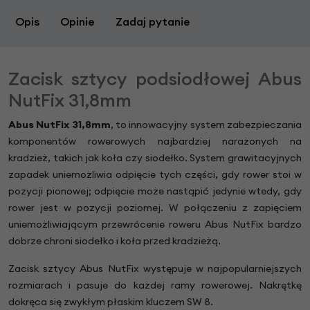
Opis
Opinie
Zadaj pytanie
Zacisk sztycy podsiodłowej Abus
NutFix 31,8mm
Abus NutFix 31,8mm
, to innowacyjny system zabezpieczania
komponentów rowerowych najbardziej narażonych na
kradzież, takich jak koła czy siodełko. System grawitacyjnych
zapadek uniemożliwia odpięcie tych części, gdy rower stoi w
pozycji pionowej; odpięcie może nastąpić jedynie wtedy, gdy
rower jest w pozycji poziomej. W połączeniu z zapięciem
uniemożliwiającym przewrócenie roweru Abus NutFix bardzo
dobrze chroni siodełko i koła przed kradzieżą.
Zacisk sztycy Abus NutFix występuje w najpopularniejszych
rozmiarach i pasuje do każdej ramy rowerowej. Nakrętkę
dokręca się zwykłym płaskim kluczem SW 8.