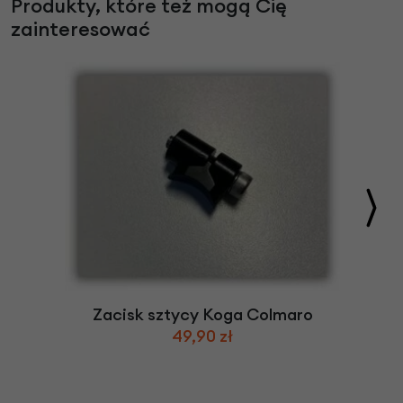
Produkty, które też mogą Cię
zainteresować
Zacisk sztycy Koga Colmaro
49,90 zł