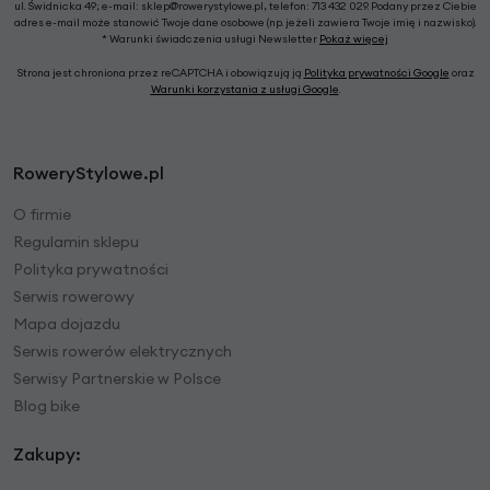
ul. Świdnicka 49; e-mail: sklep@rowerystylowe.pl, telefon: 713 432 029. Podany przez Ciebie
adres e-mail może stanowić Twoje dane osobowe (np. jeżeli zawiera Twoje imię i nazwisko).
* Warunki świadczenia usługi Newsletter
Pokaż więcej
Strona jest chroniona przez reCAPTCHA i obowiązują ją
Polityka prywatności Google
oraz
Warunki korzystania z usługi Google
.
RoweryStylowe.pl
O firmie
Regulamin sklepu
Polityka prywatności
Serwis rowerowy
Mapa dojazdu
Serwis rowerów elektrycznych
Serwisy Partnerskie w Polsce
Blog bike
Zakupy: