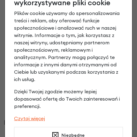
wykorzystywane pliki cookie
Plików cookie używamy do spersonalizowania
Nakrętka zabezpieczająca na oś piasty
treści i reklam, aby oferować funkcje
AbusNutFix M9
społecznościowe i analizować ruch w naszej
129,90 zł
witrynie. Informacje o tym, jak korzystasz z
naszej witryny, udostępniamy partnerom
społecznościowym, reklamowym i
analitycznym. Partnerzy mogą połączyć te
informacje z innymi danymi otrzymanymi od
Ciebie lub uzyskanymi podczas korzystania z
ich usług.
Dzięki Twojej zgodzie możemy lepiej
dopasować ofertę do Twoich zainteresowań i
preferencji.
Czytaj więcej
Najczęściej kupowane
Niezbędne