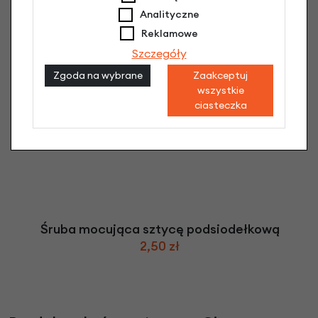
Analityczne
Reklamowe
Szczegóły
Zgoda na wybrane
Zaakceptuj
wszystkie
ciasteczka
Śruba mocująca sztycę podsiodełkową
2,50 zł