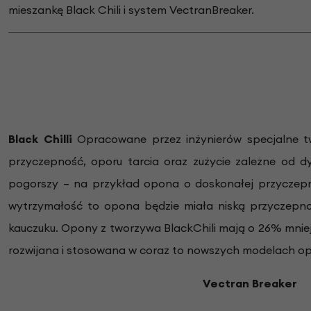
mieszankę Black Chili
i system VectranBreaker.
Black Chilli
Opracowane przez inżynierów specjalne tw
przyczepność, oporu tarcia oraz zużycie zależne od d
pogorszy – na przykład opona o doskonałej przyczepno
wytrzymałość to opona będzie miała niską przyczepno
kauczuku. Opony z tworzywa BlackChili mają o 26% mniej
rozwijana i stosowana w coraz to nowszych modelach op
Vectran Breaker