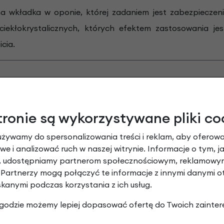
na wkładka w oponie, której zadaniem jest zabezpieczeni
ciekłokrystalicznych, których efektem zastosowania j
cia.
tronie są wykorzystywane pliki co
używamy do spersonalizowania treści i reklam, aby oferowa
e i analizować ruch w naszej witrynie. Informacje o tym, j
y, udostępniamy partnerom społecznościowym, reklamowym
 Partnerzy mogą połączyć te informacje z innymi danymi 
skanymi podczas korzystania z ich usług.
 zgodzie możemy lepiej dopasować ofertę do Twoich zainter
 Niemcy