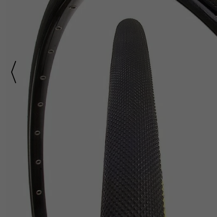
Części do rowerów elektrycznych
Ł
ańcuchy i paski ro
Rowery Składane
Check
D
zwonki rowerowe
N
aklejki rowerowe
Rowery Tandem
F
oteliki rowerowe
Napęd paskowy Gat
Rowery Trójkołowe
Narzędzia rowerowe
Rowerki biegowe
H
amulce rowerowe
Nóżki rowerowe
Rowery Cargo / transportowe
K
asety i wolnobiegi
O
bręcze i koła rowe
Kaski rowerowe