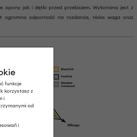
e opony jak i dętki przed przebiciem. Wykonana jest z
est ogromna odporność na rozdarcia, niska waga oraz
okie
ć funkcje
ak korzystasz z
 i
otrzymanymi od
esowań i