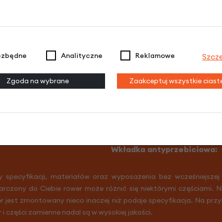
ezbędne
Analityczne
Reklamowe
Szcz
Zgoda na wybrane
Zaakceptuj wszystkie cias
tinental Competition Tube 700x2
Typ opony:
Drutowana
Wkładka antyprzebiciowa:
y specyfikacji, materiałów oraz wyposażenia bez wcześniejszej
arczony do Ciebie rower może różnić się niektórymi częściami. 
er jest zmontowany nieco inaczej niż podaje specyfikacja. Na prz
r i części zamienne nadal są w wysokiej jakości.