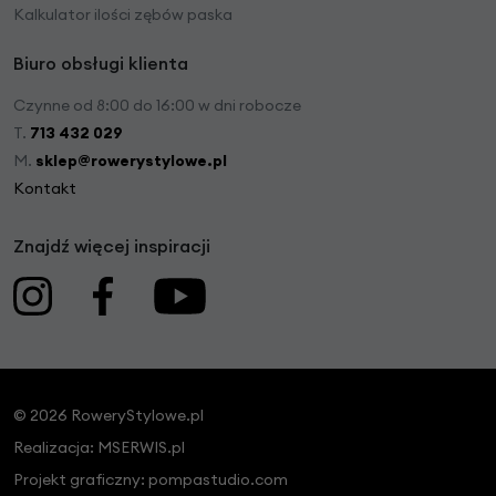
Kalkulator ilości zębów paska
Biuro obsługi klienta
Czynne od 8:00 do 16:00 w dni robocze
T.
713 432 029
M.
sklep@rowerystylowe.pl
Kontakt
Znajdź więcej inspiracji
© 2026 RoweryStylowe.pl
Realizacja:
MSERWIS.pl
Projekt graficzny:
pompastudio.com