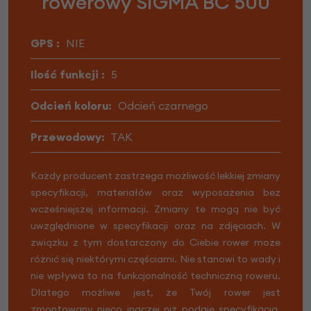
rowerowy SIGMA BC 500
GPS :
NIE
Ilość funkcji :
5
Odcień koloru:
Odcień czarnego
Przewodowy:
TAK
Każdy producent zastrzega możliwość lekkiej zmiany
specyfikacji, materiałów oraz wyposażenia bez
wcześniejszej informacji. Zmiany te mogą nie być
uwzględnione w specyfikacji oraz na zdjęciach. W
związku z tym dostarczony do Ciebie rower może
różnić się niektórymi częściami. Nie stanowi to wady i
nie wpływa to na funkcjonalność techniczną roweru.
Dlatego możliwe jest, że Twój rower jest
zmontowany nieco inaczej niż podaje specyfikacja.