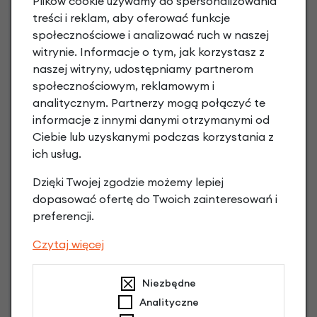
Plików cookie używamy do spersonalizowania
treści i reklam, aby oferować funkcje
społecznościowe i analizować ruch w naszej
witrynie. Informacje o tym, jak korzystasz z
Raty 0%
naszej witryny, udostępniamy partnerom
społecznościowym, reklamowym i
3 miesiące nie płacisz
analitycznym. Partnerzy mogą połączyć te
informacje z innymi danymi otrzymanymi od
Raty do 60 miesięcy
Ciebie lub uzyskanymi podczas korzystania z
ich usług.
Poznaj szczegóły
Dzięki Twojej zgodzie możemy lepiej
dopasować ofertę do Twoich zainteresowań i
preferencji.
Czytaj więcej
Niniejsza propozycja nie stanowi oferty w rozumieniu art.
66 Kodeksu Cywilnego. Ostateczna decyzja o warunkach
Niezbędne
i przyznaniu kredytu zostanie podjęta po ocenie
zdolności kredytowej.
Analityczne