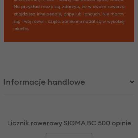
Na przykład może się zdarzyć, że w swoim rowerze
znajdziesz inne pedały, gripy lub łańcuch. Nie martw
się, Twój rower i części zamienne nadal są w wysokiej
jakości.
Informacje handlowe
Licznik rowerowy SIGMA BC 500 opinie