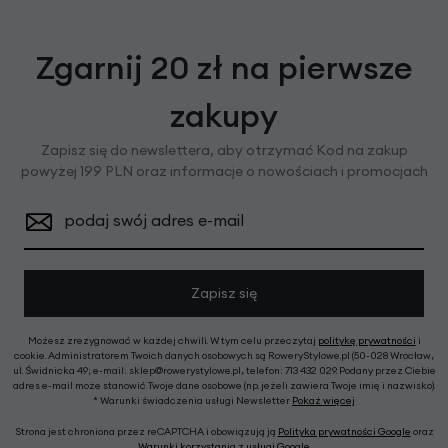
Zgarnij 20 zł na pierwsze
zakupy
Zapisz się do newslettera, aby otrzymać Kod na zakup
powyżej 199 PLN oraz informacje o nowościach i promocjach
podaj swój adres e-mail
Zapisz się
Możesz zrezygnować w każdej chwili. W tym celu przeczytaj
politykę prywatności
i
cookie. Administratorem Twoich danych osobowych są RoweryStylowe.pl (50-028 Wrocław,
ul. Świdnicka 49; e-mail: sklep@rowerystylowe.pl, telefon: 713 432 029. Podany przez Ciebie
adres e-mail może stanowić Twoje dane osobowe (np. jeżeli zawiera Twoje imię i nazwisko).
* Warunki świadczenia usługi Newsletter
Pokaż więcej
Strona jest chroniona przez reCAPTCHA i obowiązują ją
Polityka prywatności Google
oraz
Warunki korzystania z usługi Google
.