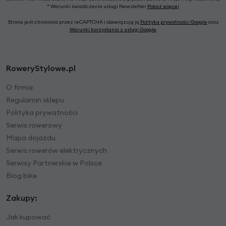
* Warunki świadczenia usługi Newsletter
Pokaż więcej
Strona jest chroniona przez reCAPTCHA i obowiązują ją
Polityka prywatności Google
oraz
Warunki korzystania z usługi Google
.
RoweryStylowe.pl
O firmie
Regulamin sklepu
Polityka prywatności
Serwis rowerowy
Mapa dojazdu
Serwis rowerów elektrycznych
Serwisy Partnerskie w Polsce
Blog bike
Zakupy:
Jak kupować