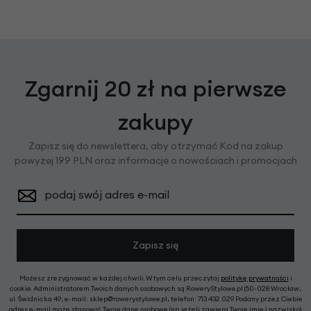
Zgarnij 20 zł na pierwsze
zakupy
Zapisz się do newslettera, aby otrzymać Kod na zakup
powyżej 199 PLN oraz informacje o nowościach i promocjach
podaj swój adres e-mail
Zapisz się
Możesz zrezygnować w każdej chwili. W tym celu przeczytaj
politykę prywatności
i
cookie. Administratorem Twoich danych osobowych są RoweryStylowe.pl (50-028 Wrocław,
ul. Świdnicka 49; e-mail: sklep@rowerystylowe.pl, telefon: 713 432 029. Podany przez Ciebie
adres e-mail może stanowić Twoje dane osobowe (np. jeżeli zawiera Twoje imię i nazwisko).