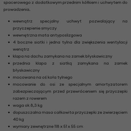
spacerowego z dodatkowym przednim kółkiem i uchwytem do
prowadzenia.
wewnątrz specjalny uchwyt pozwalający na
przyczepienie smyczy
wewnętrzna mata antyposlizgowa
4 boczne siatki i jedna tylna dla zwiększenia wentylacji
wenątrz
klapa na dachu zamykana na zamek błyskawiczny
przednia klapa z siatką zamykana na zamek
błyskawiczny
mocowana na oś koła tylnego
mocowanie do osi ze specjalnym amortyzatorem
zabezpieczającym przed przewróceniem się przyczepki
razem z rowerem
waga ok 8,3 kg
dopuszczalna masa całkowita przyczepki ze zwierzęciem
40 kg
wymiary zewnętrzne 118 x 51 x 55 cm