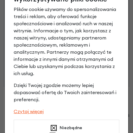
Raty do 60 miesięcy
Plików cookie używamy do spersonalizowania
treści i reklam, aby oferować funkcje
Poznaj szczegóły
społecznościowe i analizować ruch w naszej
witrynie. Informacje o tym, jak korzystasz z
naszej witryny, udostępniamy partnerom
społecznościowym, reklamowym i
analitycznym. Partnerzy mogą połączyć te
Niniejsza propozycja nie stanowi oferty w rozumieniu art.
informacje z innymi danymi otrzymanymi od
66 Kodeksu Cywilnego. Ostateczna decyzja o warunkach
Ciebie lub uzyskanymi podczas korzystania z
i przyznaniu kredytu zostanie podjęta po ocenie
ich usług.
zdolności kredytowej.
Dzięki Twojej zgodzie możemy lepiej
dopasować ofertę do Twoich zainteresowań i
preferencji.
Czytaj więcej
Klienci zadali następujące pytania o ten
produkt
Niezbędne