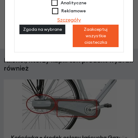
Nikt wcześniej niemiał pytań do tego produktu? A Ty o
Analityczne
co chcesz zapytać?
Reklamowe
Szczegóły
Zgoda na wybrane
Zaakceptuj
Zadaj pytanie
wszystkie
ciasteczka
Klienci, którzy kupili ten produkt wybrali
również
Końcówka + środek osłony łańcucha Gazelle