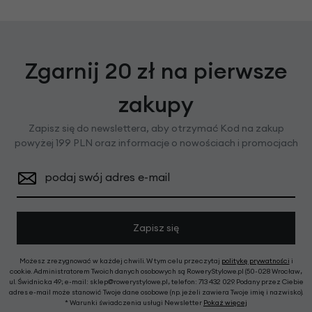
Zgarnij 20 zł na pierwsze
zakupy
Zapisz się do newslettera, aby otrzymać Kod na zakup
powyżej 199 PLN oraz informacje o nowościach i promocjach
podaj swój adres e-mail
Zapisz się
Możesz zrezygnować w każdej chwili. W tym celu przeczytaj
politykę prywatności
i
cookie. Administratorem Twoich danych osobowych są RoweryStylowe.pl (50-028 Wrocław,
ul. Świdnicka 49; e-mail: sklep@rowerystylowe.pl, telefon: 713 432 029. Podany przez Ciebie
adres e-mail może stanowić Twoje dane osobowe (np. jeżeli zawiera Twoje imię i nazwisko).
* Warunki świadczenia usługi Newsletter
Pokaż więcej