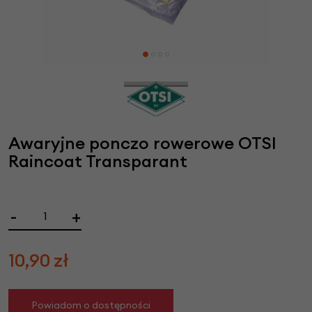
Awaryjne ponczo rowerowe OTSI
Raincoat Transparant
-
+
10,90
zł
Powiadom o dostępności