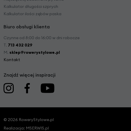
Kalkulator długości szprych
Kalkulator ilości zębów paska
Biuro obsługi klienta
Czynne od 8:00 do 16:00 w dni robocze
T.
713 432 029
M.
sklep@rowerystylowe.pl
Kontakt
Znajdź więcej inspiracji
© 2026 RoweryStylowe.pl
Realizacja:
MSERWIS.pl