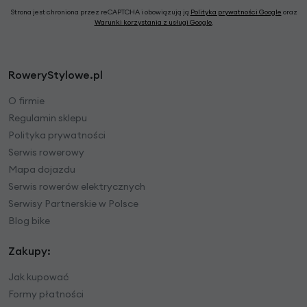
Strona jest chroniona przez reCAPTCHA i obowiązują ją
Polityka prywatności Google
oraz
Warunki korzystania z usługi Google
.
RoweryStylowe.pl
O firmie
Regulamin sklepu
Polityka prywatności
Serwis rowerowy
Mapa dojazdu
Serwis rowerów elektrycznych
Serwisy Partnerskie w Polsce
Blog bike
Zakupy:
Jak kupować
Formy płatności