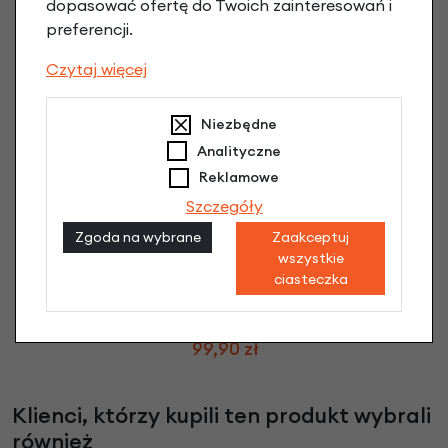
dopasować ofertę do Twoich zainteresowań i
preferencji.
Czytaj więcej
Niezbędne
Analityczne
Reklamowe
Szczegóły
Zgoda na wybrane
Zaakceptuj
wszystkie
ciasteczka
Pompka SKS Air-X-Press Control
99,90 zł
Klienci, którzy kupili ten produkt wybrali
również