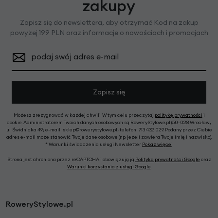
zakupy
Zapisz się do newslettera, aby otrzymać Kod na zakup
powyżej 199 PLN oraz informacje o nowościach i promocjach
podaj swój adres e-mail
Zapisz się
Możesz zrezygnować w każdej chwili. W tym celu przeczytaj
politykę prywatności
i
cookie. Administratorem Twoich danych osobowych są RoweryStylowe.pl (50-028 Wrocław,
ul. Świdnicka 49; e-mail: sklep@rowerystylowe.pl, telefon: 713 432 029. Podany przez Ciebie
adres e-mail może stanowić Twoje dane osobowe (np. jeżeli zawiera Twoje imię i nazwisko).
* Warunki świadczenia usługi Newsletter
Pokaż więcej
Strona jest chroniona przez reCAPTCHA i obowiązują ją
Polityka prywatności Google
oraz
Warunki korzystania z usługi Google
.
RoweryStylowe.pl