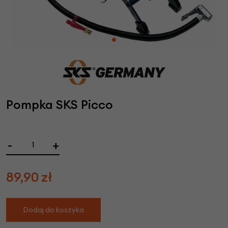
Pompka SKS Picco
-
+
89,90
zł
Dodaj do koszyka