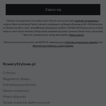
Zapisz się
Możesz zrezygnować w każdej chwili. W tym celu przeczytaj
politykę prywatności
i
cookie. Administratorem Twoich danych osobowych są RoweryStylowe.pl (50-028 Wrocław,
ul. Świdnicka 49; e-mail: sklep@rowerystylowe.pl, telefon: 713 432 029. Podany przez Ciebie
adres e-mail może stanowić Twoje dane osobowe (np. jeżeli zawiera Twoje imię i nazwisko).
* Warunki świadczenia usługi Newsletter
Pokaż więcej
Strona jest chroniona przez reCAPTCHA i obowiązują ją
Polityka prywatności Google
oraz
Warunki korzystania z usługi Google
.
RoweryStylowe.pl
O firmie
Regulamin sklepu
Polityka prywatności
Serwis rowerowy
Mapa dojazdu
Serwis rowerów elektrycznych