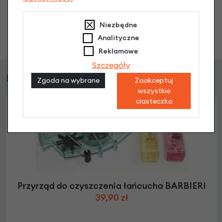
Niezbędne
Zadaj pytanie
Analityczne
Reklamowe
Szczegóły
Najczęściej kupowane
Zgoda na wybrane
Zaakceptuj
wszystkie
ciasteczka
Przyrząd do czyszczenia łańcucha BARBIERI
39,90 zł