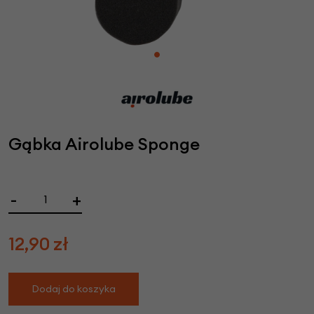
Gąbka Airolube Sponge
-
+
12,90
zł
Dodaj do koszyka