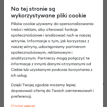
Na tej stronie są
Poznaj szczegóły
wykorzystywane pliki cookie
Plików cookie używamy do spersonalizowania
treści i reklam, aby oferować funkcje
Niniejsza propozycja nie stanowi oferty w rozumieniu art.
społecznościowe i analizować ruch w naszej
66 Kodeksu Cywilnego. Ostateczna decyzja o warunkach
witrynie. Informacje o tym, jak korzystasz z
i przyznaniu kredytu zostanie podjęta po ocenie
naszej witryny, udostępniamy partnerom
zdolności kredytowej.
społecznościowym, reklamowym i
analitycznym. Partnerzy mogą połączyć te
informacje z innymi danymi otrzymanymi od
Ciebie lub uzyskanymi podczas korzystania z
ich usług.
Klienci zadali następujące pytania o ten
Dzięki Twojej zgodzie możemy lepiej
produkt
dopasować ofertę do Twoich zainteresowań i
preferencji.
Nikt wcześniej niemiał pytań do tego produktu? A Ty o
Czytaj więcej
co chcesz zapytać?