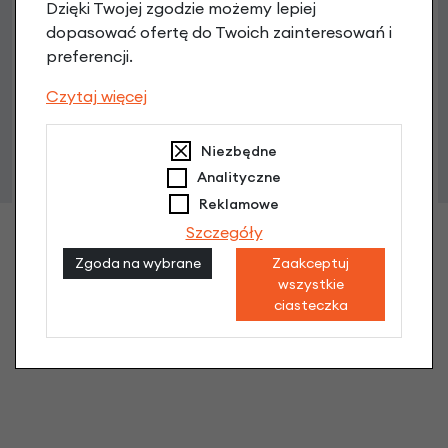
Dzięki Twojej zgodzie możemy lepiej
KOGA SuperMetro na pasku zębatym
dopasować ofertę do Twoich zainteresowań i
Unisex 56
preferencji.
8 399,00 zł
| -26%
Czytaj więcej
6 215,26 zł
Niezbędne
Analityczne
Reklamowe
Szczegóły
Zgoda na wybrane
Zaakceptuj
wszystkie
ciasteczka