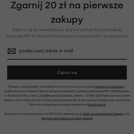
Zgarnij 20 zł na pierwsze
zakupy
Zapisz się do newslettera, aby otrzymać Kod na zakup
powyżej 199 PLN oraz informacje o nowościach i promocjach
podaj swój adres e-mail
Zapisz się
Możesz zrezygnować w każdej chwili. W tym celu przeczytaj
politykę prywatności
i
cookie. Administratorem Twoich danych osobowych są RoweryStylowe.pl (50-028 Wrocław,
ul. Świdnicka 49; e-mail: sklep@rowerystylowe.pl, telefon: 713 432 029. Podany przez Ciebie
adres e-mail może stanowić Twoje dane osobowe (np. jeżeli zawiera Twoje imię i nazwisko).
* Warunki świadczenia usługi Newsletter
Pokaż więcej
Strona jest chroniona przez reCAPTCHA i obowiązują ją
Polityka prywatności Google
oraz
Warunki korzystania z usługi Google
.