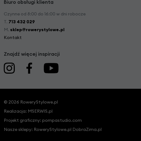
Biuro obsługi klienta
Czynne od 8:00 do 16:00 w dni robocze
T.
713 432 029
M.
sklep@rowerystylowe.pl
Kontakt
Znajdź więcej inspiracji
© 2026 RoweryStylowe.pl
Realizacja:
MSERWIS.pl
Projekt graficzny:
pompastudio.com
Nasze sklepy:
RoweryStylowe.pl
DobraZima.pl