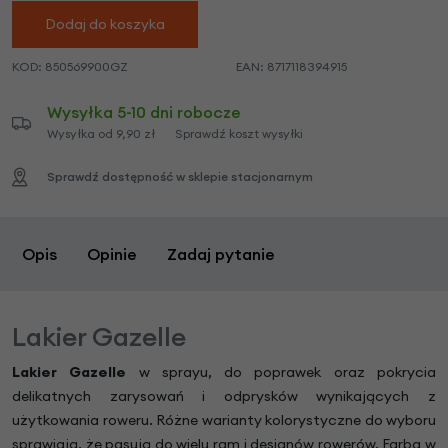
Dodaj do koszyka
KOD:
850569900GZ
EAN:
8717118394915
Wysyłka 5-10 dni robocze
Wysyłka od 9,90 zł
Sprawdź koszt wysyłki
Sprawdź dostępność w sklepie stacjonarnym
Opis
Opinie
Zadaj pytanie
Lakier Gazelle
Lakier Gazelle
w sprayu, do poprawek oraz pokrycia
delikatnych zarysowań i odprysków wynikających z
użytkowania roweru. Różne warianty kolorystyczne do wyboru
sprawiają, że pasują do wielu ram i designów rowerów. Farba w