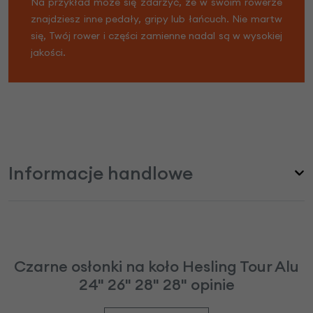
Na przykład może się zdarzyć, że w swoim rowerze
znajdziesz inne pedały, gripy lub łańcuch. Nie martw
się, Twój rower i części zamienne nadal są w wysokiej
jakości.
Informacje handlowe
Czarne osłonki na koło Hesling Tour Alu
24" 26" 28" 28" opinie