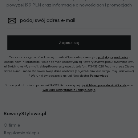
powyżej 199 PLN oraz informacje o nowościach i promocjach
podaj swój adres e-mail
Zapisz się
Możesz zrezygnować w każdej chwili. W tym celu przeczytaj
politykę prywatności
i
cookie. Administratorem Twoich danych osobowych są RoweryStylowe.pl (50-028 Wrocław,
ul. Świdnicka 49; e-mail: sklep@rowerystylowe.pl, telefon: 713 432 029. Podany przez Ciebie
adres e-mail może stanowić Twoje dane osobowe (np. jeżeli zawiera Twoje imię i nazwisko).
* Warunki świadczenia usługi Newsletter
Pokaż więcej
Strona jest chroniona przez reCAPTCHA i obowiązują ją
Polityka prywatności Google
oraz
Warunki korzystania z usługi Google
.
RoweryStylowe.pl
O firmie
Regulamin sklepu