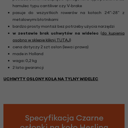
hamulec typu cantiliver czy V-brake
pasuje do wszystkich rowerów na kołach 24"-28" z
metalowymi błotnikami
bardzo prosty montaż bez potrzeby użycia narzędzi
w zestawie brak uchwytów na widelec
(do kupienia
osobno w sklepie kliknij TUTAJ)
cena dotyczy 2 szt osłon (lewa i prawa)
made in Holland
waga: 0,2 kg
2 lata gwarancji
UCHWYTY OSŁONY KOŁA NA TYLNY WIDELEC
Specyfikacja Czarne
osłonki na koło Hesling