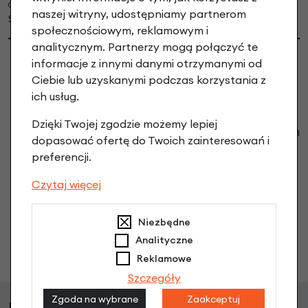
Czwartek, 27-08-2015 07:35
naszej witryny, udostępniamy partnerom
Super
społecznościowym, reklamowym i
analitycznym. Partnerzy mogą połączyć te
informacje z innymi danymi otrzymanymi od
Ciebie lub uzyskanymi podczas korzystania z
ich usług.
Dzięki Twojej zgodzie możemy lepiej
Klienci zadali następujące pytania o ten
dopasować ofertę do Twoich zainteresowań i
produkt
preferencji.
Nikt wcześniej niemiał pytań do tego produktu? A Ty o
Czytaj więcej
co chcesz zapytać?
Niezbędne
Analityczne
Zadaj pytanie
Reklamowe
Szczegóły
Zgoda na wybrane
Zaakceptuj
Klienci, którzy kupili ten produkt wybrali