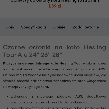
Uchwyty do osłony koła Hesling 15 i 20 mm
1,89 zł
Opis
Specyfikacja
Opinie
Zadaj pytanie
Czarne osłonki na koło Hesling
Tour Alu 24" 26" 28"
Klasyczna osłona tylnego koła Hesling T
our
w aluminiowej
ramce, wykonana z elastycznego i mocnego plastiku ABS.
Osłona ma za zadanie nie tylko nadawać uroku bicyklowi, ale
również chronić odzież przed zabrudzeniem oraz wkręceniem
się w szprychy tylnego koła.
wykonana z mocnego plastyku ABS, dodatkowo
wzmocniona na obwodzie nakładką z aluminium
posiada otwór na zapięcie tylnego koła typu podkowa lub