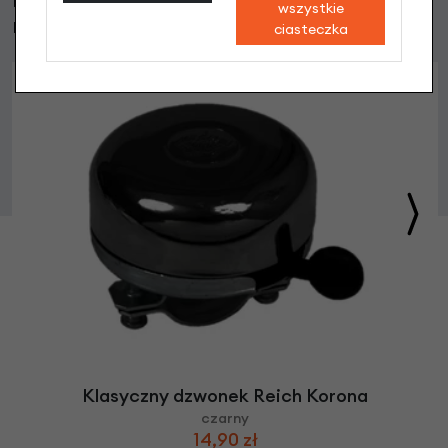
wszystkie
również
ciasteczka
Klasyczny dzwonek Reich Korona
czarny
14,90 zł