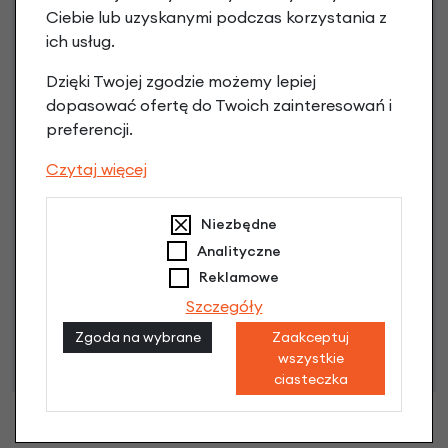
Raty 0%
Ciebie lub uzyskanymi podczas korzystania z
ich usług.
3 miesiące nie płacisz
Dzięki Twojej zgodzie możemy lepiej
dopasować ofertę do Twoich zainteresowań i
Raty do 60 miesięcy
preferencji.
Czytaj więcej
Poznaj szczegóły
Niezbędne
Analityczne
Reklamowe
Niniejsza propozycja nie stanowi oferty w rozumieniu art.
66 Kodeksu Cywilnego. Ostateczna decyzja o warunkach
Szczegóły
i przyznaniu kredytu zostanie podjęta po ocenie
Zgoda na wybrane
Zaakceptuj
zdolności kredytowej.
wszystkie
ciasteczka