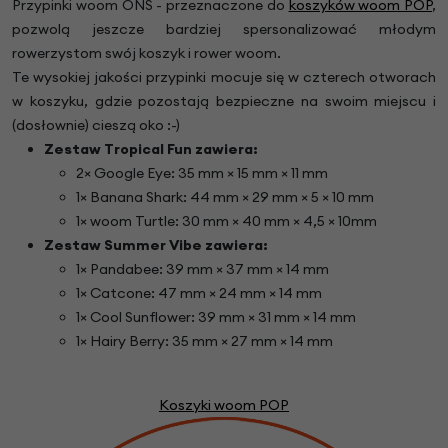
Przypinki woom ONS - przeznaczone do
koszyków woom POP
,
pozwolą jeszcze bardziej spersonalizować młodym
rowerzystom swój koszyk i rower woom.
Te wysokiej jakości przypinki mocuje się w czterech otworach
w koszyku, gdzie pozostają bezpieczne na swoim miejscu i
(dosłownie) cieszą oko :-)
Zestaw T
ropical Fun
zawiera:
2× Google Eye: 35 mm × 15 mm × 11 mm
1× Banana Shark: 44 mm × 29 mm × 5 × 10 mm
1× woom Turtle: 30 mm × 40 mm × 4,5 × 10mm
Zestaw Summer Vibe zawiera:
1× Pandabee: 39 mm × 37 mm × 14 mm
1× Catcone: 47 mm × 24 mm × 14 mm
1× Cool Sunflower: 39 mm × 31 mm × 14 mm
1× Hairy Berry: 35 mm × 27 mm × 14 mm
Koszyki woom POP