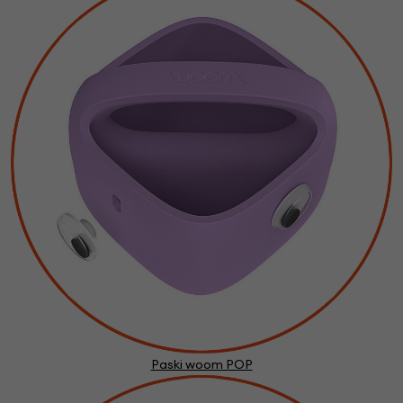
Paski woom POP