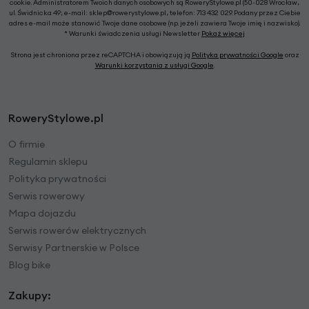
cookie. Administratorem Twoich danych osobowych są RoweryStylowe.pl (50-028 Wrocław,
ul. Świdnicka 49; e-mail: sklep@rowerystylowe.pl, telefon: 713 432 029. Podany przez Ciebie
adres e-mail może stanowić Twoje dane osobowe (np. jeżeli zawiera Twoje imię i nazwisko).
* Warunki świadczenia usługi Newsletter
Pokaż więcej
Strona jest chroniona przez reCAPTCHA i obowiązują ją
Polityka prywatności Google
oraz
Warunki korzystania z usługi Google
.
RoweryStylowe.pl
O firmie
Regulamin sklepu
Polityka prywatności
Serwis rowerowy
Mapa dojazdu
Serwis rowerów elektrycznych
Serwisy Partnerskie w Polsce
Blog bike
Zakupy: