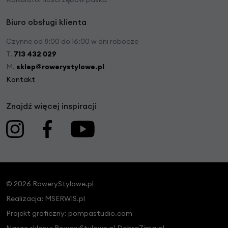
Biuro obsługi klienta
Czynne od 8:00 do 16:00 w dni robocze
T.
713 432 029
M.
sklep@rowerystylowe.pl
Kontakt
Znajdź więcej inspiracji
© 2026 RoweryStylowe.pl
Realizacja:
MSERWIS.pl
Projekt graficzny:
pompastudio.com