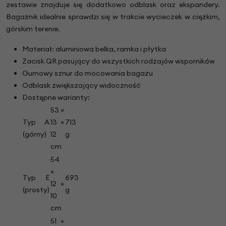
zestawie znajduje się dodatkowo odblask oraz ekspandery.
Bagażnik idealnie sprawdzi się w trakcie wycieczek w ciężkim,
górskim terenie.
Materiał: aluminiowa belka, ramka i płytka
Zacisk QR pasujący do wszystkich rodzajów wsporników
Gumowy sznur do mocowania bagażu
Odblask zwiększający widoczność
Dostępne warianty:
53 ×
Typ A
13 ×
713
(górny)
12
g
cm
54
×
Typ E
693
12 ×
(prosty)
g
10
cm
51 ×