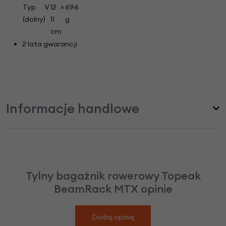
Typ V
12 ×
696
(dolny)
11
g
cm
2 lata gwarancji
Informacje handlowe
Tylny bagażnik rowerowy Topeak
BeamRack MTX opinie
Dodaj opinię