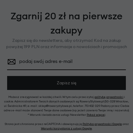
Zgarnij 20 zł na pierwsze
zakupy
Zapisz się do newslettera, aby otrzymać Kod na zakup
powyżej 199 PLN oraz informacje o nowościach i promocjach
podaj swój adres e-mail
Zapisz się
Możesz zrezygnować w każdej chwili. W tym celu przeczytaj
politykę prywatności
i
cookie. Administratorem Twoich danych osobowych są RoweryStylowe.pl (50-028 Wrocław,
ul. Świdnicka 49; e-mail: sklep@rowerystylowe.pl, telefon: 713 432 029. Podany przez Ciebie
adres e-mail może stanowić Twoje dane osobowe (np. jeżeli zawiera Twoje imię i nazwisko).
* Warunki świadczenia usługi Newsletter
Pokaż więcej
Strona jest chroniona przez reCAPTCHA i obowiązują ją
Polityka prywatności Google
oraz
Warunki korzystania z usługi Google
.