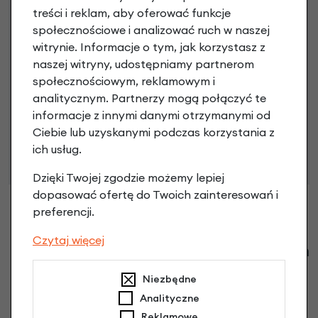
treści i reklam, aby oferować funkcje
społecznościowe i analizować ruch w naszej
Poznaj szczegóły
witrynie. Informacje o tym, jak korzystasz z
naszej witryny, udostępniamy partnerom
społecznościowym, reklamowym i
analitycznym. Partnerzy mogą połączyć te
Niniejsza propozycja nie stanowi oferty w rozumieniu art.
informacje z innymi danymi otrzymanymi od
66 Kodeksu Cywilnego. Ostateczna decyzja o warunkach
Ciebie lub uzyskanymi podczas korzystania z
i przyznaniu kredytu zostanie podjęta po ocenie
ich usług.
zdolności kredytowej.
Dzięki Twojej zgodzie możemy lepiej
dopasować ofertę do Twoich zainteresowań i
preferencji.
Czytaj więcej
Klienci zadali następujące pytania o ten
produkt
Niezbędne
Analityczne
Nikt wcześniej niemiał pytań do tego produktu? A Ty o
Reklamowe
co chcesz zapytać?