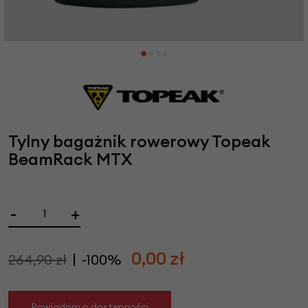
Tylny bagażnik rowerowy Topeak
BeamRack MTX
-
+
0,00
zł
264,90 zł
-100%
Powiadom o dostępności