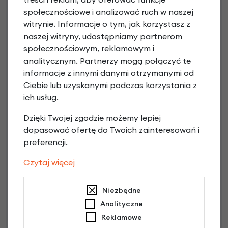
Poznaj szczegóły
społecznościowe i analizować ruch w naszej
witrynie. Informacje o tym, jak korzystasz z
naszej witryny, udostępniamy partnerom
społecznościowym, reklamowym i
analitycznym. Partnerzy mogą połączyć te
informacje z innymi danymi otrzymanymi od
Ciebie lub uzyskanymi podczas korzystania z
ich usług.
Dzięki Twojej zgodzie możemy lepiej
dopasować ofertę do Twoich zainteresowań i
Raty 0%
preferencji.
Czytaj więcej
3 miesiące nie płacisz
Raty do 60 miesięcy
Niezbędne
Analityczne
Reklamowe
Poznaj szczegóły