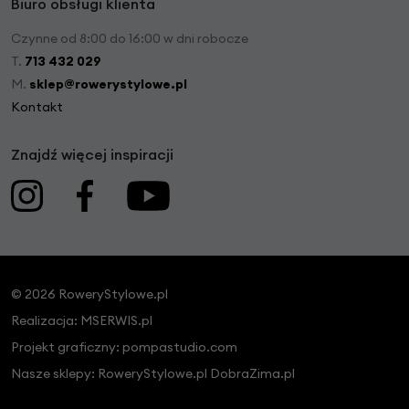
Biuro obsługi klienta
Czynne od 8:00 do 16:00 w dni robocze
T.
713 432 029
M.
sklep@rowerystylowe.pl
Kontakt
Znajdź więcej inspiracji
© 2026 RoweryStylowe.pl
Realizacja:
MSERWIS.pl
Projekt graficzny:
pompastudio.com
Nasze sklepy:
RoweryStylowe.pl
DobraZima.pl