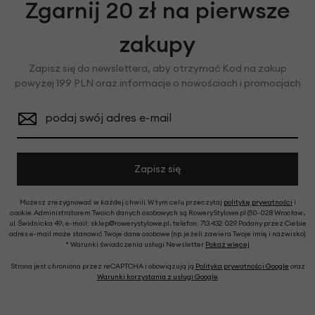
Zgarnij 20 zł na pierwsze
zakupy
Zapisz się do newslettera, aby otrzymać Kod na zakup
powyżej 199 PLN oraz informacje o nowościach i promocjach
podaj swój adres e-mail
Zapisz się
Możesz zrezygnować w każdej chwili. W tym celu przeczytaj
politykę prywatności
i
cookie. Administratorem Twoich danych osobowych są RoweryStylowe.pl (50-028 Wrocław,
ul. Świdnicka 49; e-mail: sklep@rowerystylowe.pl, telefon: 713 432 029. Podany przez Ciebie
adres e-mail może stanowić Twoje dane osobowe (np. jeżeli zawiera Twoje imię i nazwisko).
* Warunki świadczenia usługi Newsletter
Pokaż więcej
Strona jest chroniona przez reCAPTCHA i obowiązują ją
Polityka prywatności Google
oraz
Warunki korzystania z usługi Google
.