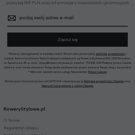
powyżej 199 PLN oraz informacje o nowościach i promocjach
podaj swój adres e-mail
Zapisz się
Możesz zrezygnować w każdej chwili. W tym celu przeczytaj
politykę prywatności
i
cookie. Administratorem Twoich danych osobowych są RoweryStylowe.pl (50-028 Wrocław,
ul. Świdnicka 49; e-mail: sklep@rowerystylowe.pl, telefon: 713 432 029. Podany przez Ciebie
adres e-mail może stanowić Twoje dane osobowe (np. jeżeli zawiera Twoje imię i nazwisko).
* Warunki świadczenia usługi Newsletter
Pokaż więcej
Strona jest chroniona przez reCAPTCHA i obowiązują ją
Polityka prywatności Google
oraz
Warunki korzystania z usługi Google
.
RoweryStylowe.pl
O firmie
Regulamin sklepu