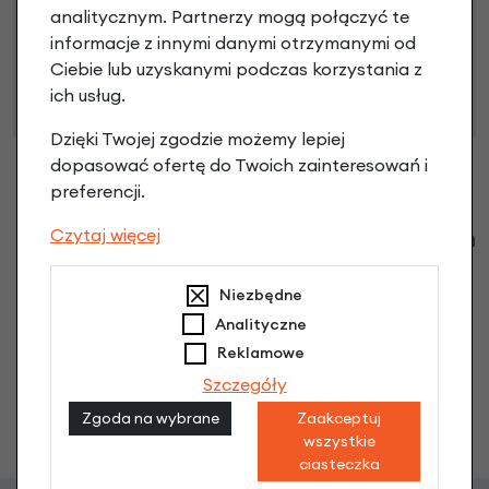
Niniejsza propozycja nie stanowi oferty w rozumieniu art.
analitycznym. Partnerzy mogą połączyć te
66 Kodeksu Cywilnego. Ostateczna decyzja o warunkach
informacje z innymi danymi otrzymanymi od
i przyznaniu kredytu zostanie podjęta po ocenie
Ciebie lub uzyskanymi podczas korzystania z
zdolności kredytowej.
ich usług.
Dzięki Twojej zgodzie możemy lepiej
dopasować ofertę do Twoich zainteresowań i
preferencji.
Klienci zadali następujące pytania o ten
Czytaj więcej
produkt
Niezbędne
Nikt wcześniej niemiał pytań do tego produktu? A Ty o
Analityczne
co chcesz zapytać?
Reklamowe
Szczegóły
Zgoda na wybrane
Zaakceptuj
Zadaj pytanie
wszystkie
ciasteczka