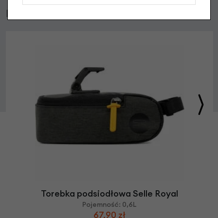
Podobne produkty
Torebka podsiodłowa Selle Royal
Pojemność: 0,6L
67,90 zł