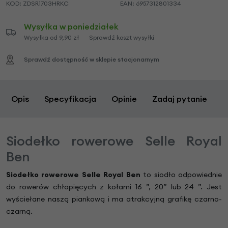
KOD:
ZDSR1703HRKC
EAN:
6957312801334
Wysyłka w poniedziałek
Wysyłka od 9,90 zł
Sprawdź koszt wysyłki
Sprawdź dostępność w sklepie stacjonarnym
Opis
Specyfikacja
Opinie
Zadaj pytanie
Siodełko rowerowe Selle Royal
Ben
Siodełko rowerowe Selle Royal Ben
to siodło odpowiednie
do rowerów chłopięcych z kołami 16 ”, 20” lub 24 ”. Jest
wyściełane naszą piankową i ma atrakcyjną grafikę czarno-
czarną.