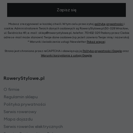
Zapisz się
Możesz zrezygnować w każdej chwili. W tym celu przeczytaj
politykę prywatności
i
cookie. Administratorem Twoich danych osobowych są RoweryStylowe.pl (50-028 Wrocław,
ul. Świdnicka 49; e-mail: sklep@rowerystylowe.pl, telefon: 713 432 029. Podany przez Ciebie
adres e-mail może stanowić Twoje dane osobowe (np. jeżeli zawiera Twoje imię i nazwisko).
* Warunki świadczenia usługi Newsletter
Pokaż więcej
Strona jest chroniona przez reCAPTCHA i obowiązują ją
Polityka prywatności Google
oraz
Warunki korzystania z usługi Google
.
RoweryStylowe.pl
O firmie
Regulamin sklepu
Polityka prywatności
Serwis rowerowy
Mapa dojazdu
Serwis rowerów elektrycznych