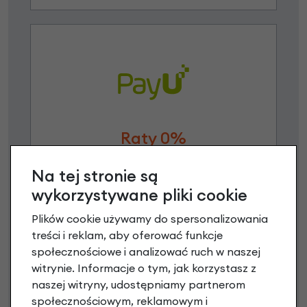
Raty 0%
3 miesiące nie płacisz
Na tej stronie są
wykorzystywane pliki cookie
Raty do 60 miesięcy
Plików cookie używamy do spersonalizowania
treści i reklam, aby oferować funkcje
Poznaj szczegóły
społecznościowe i analizować ruch w naszej
witrynie. Informacje o tym, jak korzystasz z
naszej witryny, udostępniamy partnerom
społecznościowym, reklamowym i