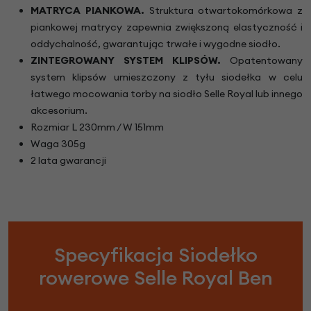
MATRYCA PIANKOWA.
Struktura otwartokomórkowa z
piankowej matrycy zapewnia zwiększoną elastyczność i
oddychalność, gwarantując trwałe i wygodne siodło.
ZINTEGROWANY SYSTEM KLIPSÓW.
Opatentowany
system klipsów umieszczony z tyłu siodełka w celu
łatwego mocowania torby na siodło Selle Royal lub innego
akcesorium.
Rozmiar L 230mm / W 151mm
Waga 305g
2 lata gwarancji
Specyfikacja Siodełko
rowerowe Selle Royal Ben