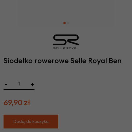
Siodełko rowerowe Selle Royal Ben
-
+
69,90
zł
Dodaj do koszyka