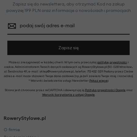
Zapisz się do newslettera, aby otrzymać Kod na zakup
powyżej 199 PLN oraz informacje o nowościach i promocjach
podaj swój adres e-mail
Zapisz się
Możesz zrezygnować w każdej chwili. W tym celu przeczytaj
politykę prywatności
i
cookie. Administratorem Twoich danych osobowych są RoweryStylowe.pl (50-028 Wrocław,
ul. Świdnicka 49; e-mail: sklep@rowerystylowe.pl, telefon: 713 432 029. Podany przez Ciebie
adres e-mail może stanowić Twoje dane osobowe (np. jeżeli zawiera Twoje imię i nazwisko).
* Warunki świadczenia usługi Newsletter
Pokaż więcej
Strona jest chroniona przez reCAPTCHA i obowiązują ją
Polityka prywatności Google
oraz
Warunki korzystania z usługi Google
.
RoweryStylowe.pl
O firmie