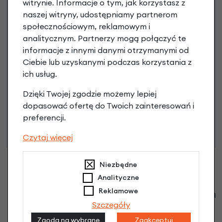
witrynie. Informacje o tym, jak korzystasz z
Raty do 60 miesięcy
naszej witryny, udostępniamy partnerom
społecznościowym, reklamowym i
analitycznym. Partnerzy mogą połączyć te
Poznaj szczegóły
informacje z innymi danymi otrzymanymi od
Ciebie lub uzyskanymi podczas korzystania z
ich usług.
Niniejsza propozycja nie stanowi oferty w rozumieniu art.
Dzięki Twojej zgodzie możemy lepiej
66 Kodeksu Cywilnego. Ostateczna decyzja o warunkach
dopasować ofertę do Twoich zainteresowań i
i przyznaniu kredytu zostanie podjęta po ocenie
preferencji.
zdolności kredytowej.
Czytaj więcej
Niezbędne
Analityczne
Reklamowe
Klienci zadali następujące pytania o ten
produkt
Szczegóły
Zgoda na wybrane
Zaakceptuj