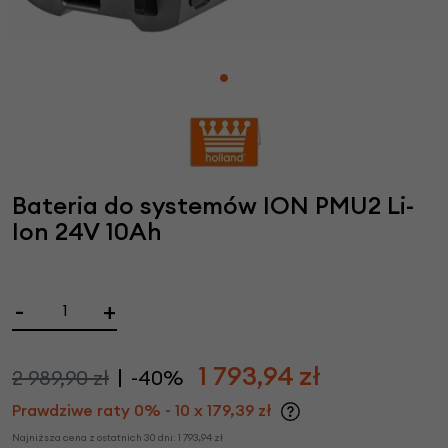
Bateria do systemów ION PMU2 Li-
Ion 24V 10Ah
-
+
1 793,94
zł
2 989,90 zł
-40%
Prawdziwe raty 0% - 10 x 179,39 zł
Najniższa cena z ostatnich 30 dni:
1 793,94
zł