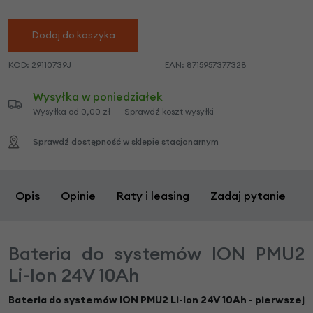
Dodaj do koszyka
KOD:
29110739J
EAN:
8715957377328
Wysyłka w poniedziałek
Wysyłka od 0,00 zł
Sprawdź koszt wysyłki
Sprawdź dostępność w sklepie stacjonarnym
Opis
Opinie
Raty i leasing
Zadaj pytanie
Bateria do systemów ION PMU2
Li-Ion 24V 10Ah
Bateria do systemów ION PMU2 Li-Ion 24V 10Ah - pierwszej