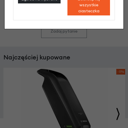
Nikt wcześniej niemiał pytań do tego produktu? A Ty o
wszystkie
co chcesz zapytać?
ciasteczka
Zadaj pytanie
Najczęściej kupowane
-11%