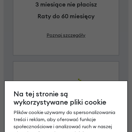
3 miesiące nie płacisz
Raty do 60 miesięcy
Poznaj szczegóły
Na tej stronie są
wykorzystywane pliki cookie
Raty 0%
Plików cookie używamy do spersonalizowania
treści i reklam, aby oferować funkcje
3 miesiące nie płacisz
społecznościowe i analizować ruch w naszej