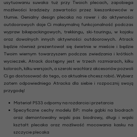
usytuowaniu suwaka tuż przy Twoich plecach, zapobiega
możliwości kradzieży zawartości przez kieszonkowców w
tłumie. Genialny design plecaka na rower i do aktywności
outdoorowych daje Ci maksymalną funkcjonalność podczas
wypraw bikepackingowych, trekkingu, ski-touringu, w kajaku
oraz dowolnych innych aktywności outdoorowych. Atrack
będzie również prezentował się świetnie w mieście i będzie
Twoim wiernym towarzyszem podczas zwiedzania i krótkich
wycieczek. Atrack dostępny jest w trzech rozmiarach, kilku
kolorach, kilku wersjach, a szeroki wachlarz akcesoriów pozwoli
Ci go dostosować do tego, co aktualnie chcesz robić. Wybierz
zatem odpowiedniego Atracka dla siebie i rozpocznij swoją
przygodę!
Materiał PS33 odporny na rozdarcia i przetarcia
Specyficzne cechy modelu BP: małe gąbki na biodrach
oraz demontowalny wąski pas biodrowy, długi i wąski
kształt plecaka oraz możliwość mocowania kasku na
szczycie plecaka