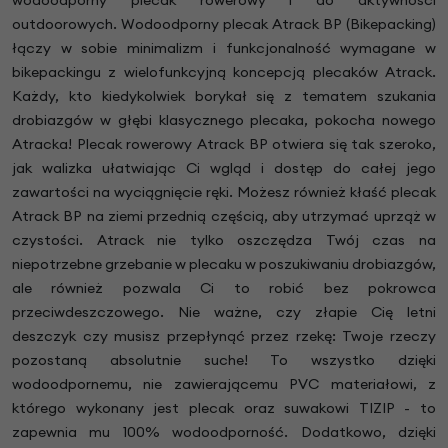
outdoorowych. Wodoodporny plecak Atrack BP (Bikepacking)
łączy w sobie minimalizm i funkcjonalność wymagane w
bikepackingu z wielofunkcyjną koncepcją plecaków Atrack.
Każdy, kto kiedykolwiek borykał się z tematem szukania
drobiazgów w głębi klasycznego plecaka, pokocha nowego
Atracka! Plecak rowerowy Atrack BP otwiera się tak szeroko,
jak walizka ułatwiając Ci wgląd i dostęp do całej jego
zawartości na wyciągnięcie ręki. Możesz również kłaść plecak
Atrack BP na ziemi przednią częścią, aby utrzymać uprząż w
czystości. Atrack nie tylko oszczędza Twój czas na
niepotrzebne grzebanie w plecaku w poszukiwaniu drobiazgów,
ale również pozwala Ci to robić bez pokrowca
przeciwdeszczowego. Nie ważne, czy złapie Cię letni
deszczyk czy musisz przepłynąć przez rzekę: Twoje rzeczy
pozostaną absolutnie suche! To wszystko dzięki
wodoodpornemu, nie zawierającemu PVC materiałowi, z
którego wykonany jest plecak oraz suwakowi TIZIP - to
zapewnia mu 100% wodoodporność. Dodatkowo, dzięki