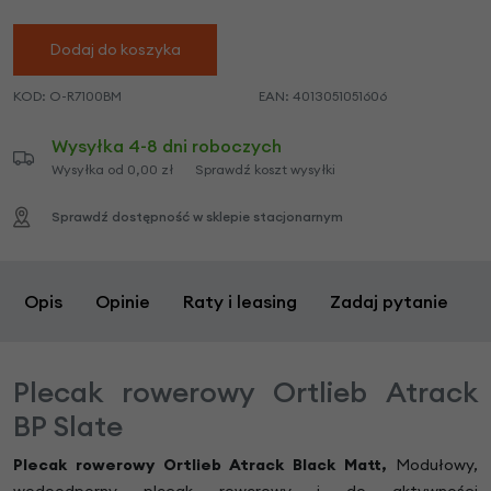
Dodaj do koszyka
KOD:
O-R7100BM
EAN:
4013051051606
Wysyłka 4-8 dni roboczych
Wysyłka od 0,00 zł
Sprawdź koszt wysyłki
Sprawdź dostępność w sklepie stacjonarnym
Opis
Opinie
Raty i leasing
Zadaj pytanie
Plecak rowerowy Ortlieb Atrack
BP Slate
Plecak rowerowy Ortlieb Atrack Black Matt,
Modułowy,
wodoodporny plecak rowerowy i do aktywności