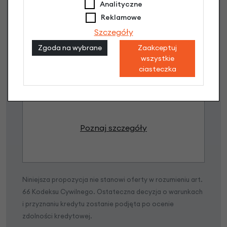
Analityczne
Reklamowe
Szczegóły
Raty 0%
Zgoda na wybrane
Zaakceptuj
wszystkie
ciasteczka
3 miesiące nie płacisz
Raty do 60 miesięcy
Poznaj szczegóły
Niniejsza propozycja nie stanowi oferty w rozumieniu art.
66 Kodeksu Cywilnego. Ostateczna decyzja o warunkach
i przyznaniu kredytu zostanie podjęta po ocenie
zdolności kredytowej.