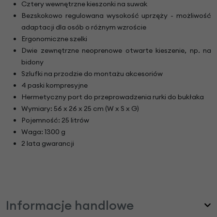
Cztery wewnętrzne kieszonki na suwak
Bezskokowo regulowana wysokość uprzęży - możliwość
adaptacji dla osób o różnym wzroście
Ergonomiczne szelki
Dwie zewnętrzne neoprenowe otwarte kieszenie, np. na
bidony
Szlufki na przodzie do montażu akcesoriów
4 paski kompresyjne
Hermetyczny port do przeprowadzenia rurki do bukłaka
Wymiary: 56 x 26 x 25 cm (W x S x G)
Pojemność: 25 litrów
Waga: 1300 g
2 lata gwarancji
Informacje handlowe