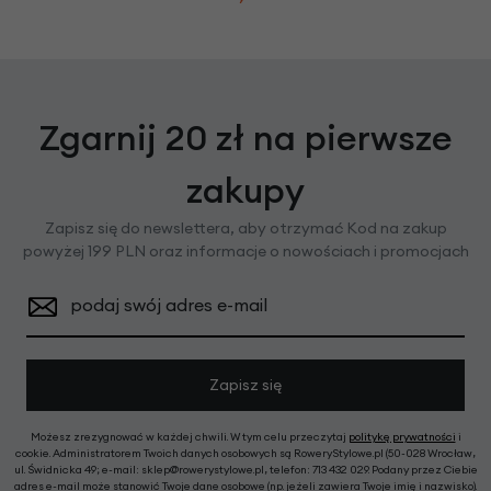
Zgarnij 20 zł na pierwsze
zakupy
Zapisz się do newslettera, aby otrzymać Kod na zakup
powyżej 199 PLN oraz informacje o nowościach i promocjach
podaj swój adres e-mail
Zapisz się
Możesz zrezygnować w każdej chwili. W tym celu przeczytaj
politykę prywatności
i
cookie. Administratorem Twoich danych osobowych są RoweryStylowe.pl (50-028 Wrocław,
ul. Świdnicka 49; e-mail: sklep@rowerystylowe.pl, telefon: 713 432 029. Podany przez Ciebie
adres e-mail może stanowić Twoje dane osobowe (np. jeżeli zawiera Twoje imię i nazwisko).