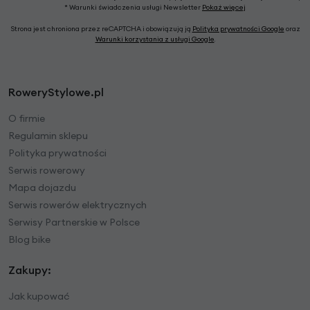
* Warunki świadczenia usługi Newsletter
Pokaż więcej
Strona jest chroniona przez reCAPTCHA i obowiązują ją
Polityka prywatności Google
oraz
Warunki korzystania z usługi Google
.
RoweryStylowe.pl
O firmie
Regulamin sklepu
Polityka prywatności
Serwis rowerowy
Mapa dojazdu
Serwis rowerów elektrycznych
Serwisy Partnerskie w Polsce
Blog bike
Zakupy:
Jak kupować