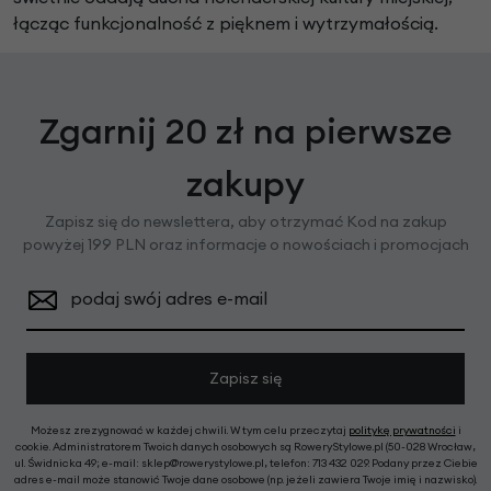
łącząc funkcjonalność z pięknem i wytrzymałością.
Zgarnij 20 zł na pierwsze
zakupy
Zapisz się do newslettera, aby otrzymać Kod na zakup
powyżej 199 PLN oraz informacje o nowościach i promocjach
podaj swój adres e-mail
Zapisz się
Możesz zrezygnować w każdej chwili. W tym celu przeczytaj
politykę prywatności
i
cookie. Administratorem Twoich danych osobowych są RoweryStylowe.pl (50-028 Wrocław,
ul. Świdnicka 49; e-mail: sklep@rowerystylowe.pl, telefon: 713 432 029. Podany przez Ciebie
adres e-mail może stanowić Twoje dane osobowe (np. jeżeli zawiera Twoje imię i nazwisko).