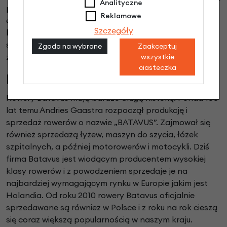
Analityczne
procesów logistycznych i korzystanie z bardziej
Reklamowe
ekologicznych form transportu, takich jak transport
Szczegóły
kolejowy. W ostatnich latach marka coraz częściej
stawia na dwukołowce elektryczne. Pozwala to na
Zgoda na wybrane
Zaakceptuj
zmniejszenie emisji gazów cieplarnianych w miastach.
wszystkie
ciasteczka
Rowery miejskie Batavus
Rowery Batavus mają bardzo długą historię. Ponad 100
lat temu Andries Gaastra rozpoczął produkcję i
sprzedaż rowerów o nazwie „BATAVUS”. Zajmował się
również sprzedażą łyżew, maszyn do szycia, łóżek
szpitalnych, a później motorowerów i motocykli. Dziś
firma Batavus jest wiodącym producentem wysokiej
klasy rowerów i z powodzeniem sprzedaje je na
najbardziej wymagającym rynku w Europie jakim jest
Holandia. Od roku 2010 rowery Batavus oficjalnie
sprzedawane są również w Polsce i z roku na rok cieszą
się coraz większą popularnością w naszym kraju.