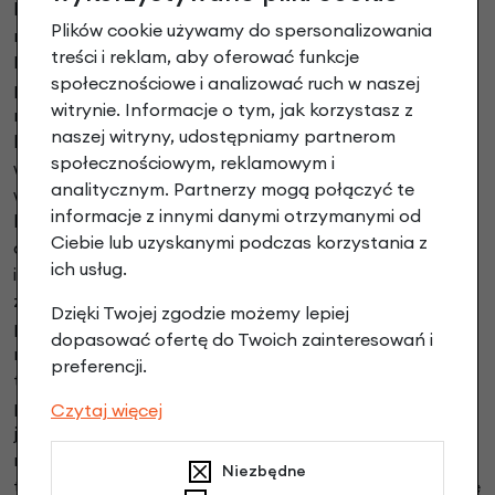
konsekwentnie dąży do zmniejszania swojego wpływu
Plików cookie używamy do spersonalizowania
na środowisko i promowania zrównoważonego rozwoju.
treści i reklam, aby oferować funkcje
Polityka ekologiczna firmy obejmuje wiele dziedzin,
społecznościowe i analizować ruch w naszej
począwszy od wykorzystywania ekologicznych
witrynie. Informacje o tym, jak korzystasz z
materiałów w produkcji, przez optymalizację procesów
naszej witryny, udostępniamy partnerom
logistycznych, po wprowadzanie na rynek coraz
społecznościowym, reklamowym i
większej liczby rowerów elektrycznych. Marka
analitycznym. Partnerzy mogą połączyć te
wykorzystuje ponadto w swoich produktach materiały,
informacje z innymi danymi otrzymanymi od
które są przyjazne dla środowiska, takie jak stal,
Ciebie lub uzyskanymi podczas korzystania z
aluminium, bambus czy drewno. Ponadto firma
ich usług.
inwestuje w technologie, które pozwalają na
zmniejszenie emisji gazów cieplarnianych, np. poprzez
Dzięki Twojej zgodzie możemy lepiej
produkcję ram z recyklingu lub wdrożenie
dopasować ofertę do Twoich zainteresowań i
nowoczesnych technologii malowania. Batavus dba
preferencji.
także o minimalizację odpadów powstałych podczas
produkcji. A także o wykorzystanie w procesie produkcji
Czytaj więcej
jak najmniejszej ilości wody i energii. Firma stara się
również zminimalizować emisję CO2 związane z
Niezbędne
transportem swoich produktów, poprzez optymalizację