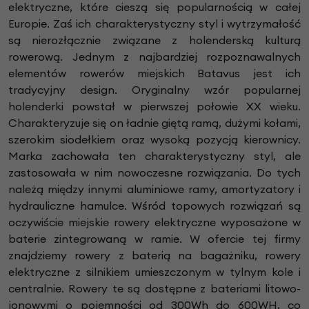
elektryczne, które cieszą się popularnością w całej
Europie. Zaś ich charakterystyczny styl i wytrzymałość
są nierozłącznie związane z holenderską kulturą
rowerową. Jednym z najbardziej rozpoznawalnych
elementów rowerów miejskich Batavus jest ich
tradycyjny design. Oryginalny wzór popularnej
holenderki powstał w pierwszej połowie XX wieku.
Charakteryzuje się on ładnie giętą ramą, dużymi kołami,
szerokim siodełkiem oraz wysoką pozycją kierownicy.
Marka zachowała ten charakterystyczny styl, ale
zastosowała w nim nowoczesne rozwiązania. Do tych
należą między innymi aluminiowe ramy, amortyzatory i
hydrauliczne hamulce. Wśród topowych rozwiązań są
oczywiście miejskie rowery elektryczne wyposażone w
baterie zintegrowaną w ramie. W ofercie tej firmy
znajdziemy rowery z baterią na bagażniku, rowery
elektryczne z silnikiem umieszczonym w tylnym kole i
centralnie. Rowery te są dostępne z bateriami litowo-
jonowymi o pojemności od 300Wh do 600WH, co