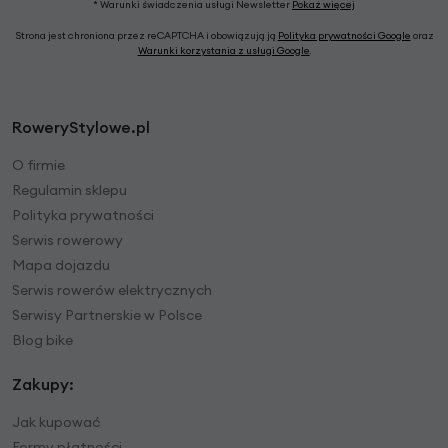
* Warunki świadczenia usługi Newsletter
Pokaż więcej
Strona jest chroniona przez reCAPTCHA i obowiązują ją
Polityka prywatności Google
oraz
Warunki korzystania z usługi Google
.
RoweryStylowe.pl
O firmie
Regulamin sklepu
Polityka prywatności
Serwis rowerowy
Mapa dojazdu
Serwis rowerów elektrycznych
Serwisy Partnerskie w Polsce
Blog bike
Zakupy:
Jak kupować
Formy płatności