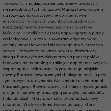
transportu, znajdują odzwierciedlenie w trwałości i
niezawodności tych pojazdów. Marka stawia bowiem
na rozwiązania dostosowane do intensywnej
eksploatacji w różnych warunkach pogodowych.
Poszczególne modele wyposażone są w osłony
łańcucha, błotniki oraz często napęd oparty o piasty
wielobiegowe. Co czyni je rowerami odpornymi na
warunki atmosferyczne i nie wymagającymi częstego
serwisu. Pozwala to na jazdę nawet w deszczu czy
śniegu, bez ryzyka szybkiego zużycia podzespołów.
Innowacyjne technologie, takie jak napęd paskowy czy
wspomaganie elektryczne, czynią do tego miejskie
rowery Batavus nowoczesnymi i funkcjonalnymi, a przy
tym łatwymi w utrzymaniu. Wiele modeli działa niemal
bezobsługowo. Równie ważny jest klasyczny, elegancki
design, inspirowany tradycyjną estetyką jednośladów
holenderskich, który podkreśla ich ponadczasowy
charakter. W efekcie firma tworzy pojazdy, które
świetnie oddają ducha holenderskiej kultury miejskiej,