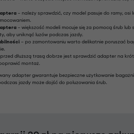
aptera
– należy sprawdzić, czy model pasuje do ramy, osi
zamocowaniem.
daptera
– większość modeli mocuje się za pomocą śrub lub
ty, aby uniknąć luzów podczas jazdy.
bilności
– po zamontowaniu warto delikatnie poruszać bag
ie.
przed dłuższą trasą dobrze jest sprawdzić adapter na kró
 poprawić montaż.
ny adapter gwarantuje bezpieczne użytkowanie bagażnika
odczas jazdy może dojść do poluzowania śrub.