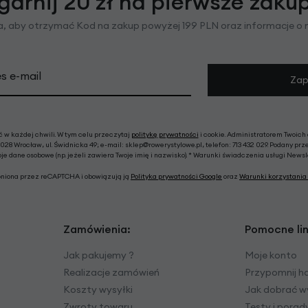
garnij 20 zł na pierwsze zaku
ra, aby otrzymać Kod na zakup powyżej 199 PLN oraz informacje o
s e-mail
Zap
w każdej chwili. W tym celu przeczytaj
politykę prywatności
i cookie. Administratorem Twoich
028 Wrocław, ul. Świdnicka 49; e-mail: sklep@rowerystylowe.pl, telefon: 713 432 029. Podany prz
e dane osobowe (np. jeżeli zawiera Twoje imię i nazwisko). * Warunki świadczenia usługi News
roniona przez reCAPTCHA i obowiązują ją
Polityka prywatności Google
oraz
Warunki korzystania 
Zamówienia:
Pomocne lin
Jak pakujemy ?
Moje konto
Realizacje zamówień
Przypomnij h
Koszty wysyłki
Jak dobrać w
Zwroty towaru
Testy i pora