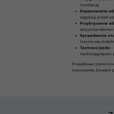
instalację.
Dopasowanie ad
regulacji przed 
Przykręcenie a
wszystkie elemen
Sprawdzenie sta
trzyma się stabiln
Testowa jazda
– 
niedociągnięcia i
Prawidłowo zamontowa
mocowanie, bowiem p