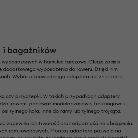
we
y
 i bagażników
wyposażonych w hamulce tarczowe. Długie zaciski
ie dodatkowego wyposażenia do roweru. Dzięki nim
pkach. Wybór odpowiedniego adaptera ma znaczenie,
ka czy przyczepki. W takich przypadkach adaptery
dzaj roweru, ponieważ modele szosowe, trekkingowe i
si tylnego koła, inne do ramy lub tylnego trójkąta.
, co zapewnia ich trwałość oraz odporność na obciążenia.
żnych ram rowerowych. Montaż adaptera pozwala na
ium, co sprawia, że jazda rowerem staje się bardziej