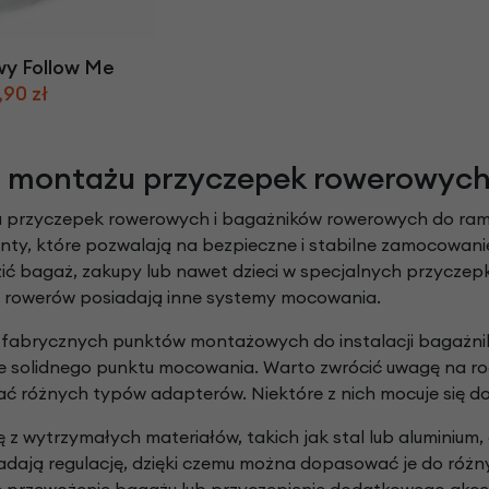
Z
apięcia rowero
Pompki rowerowe
werowe
er Pig
Peruzzo
Gazelle
Pozostałe
N
akrętki i obejm
i:SY
Przerzutki rowerowe
wy Follow Me
es
Inny
,90 zł
R
owery transportowe - akcesoria
S
akwy i torby rowerowe
Siodełka rowerowe
 montażu przyczepek rowerowych
rowe
Strida - części
 przyczepek rowerowych i bagażników rowerowych do ram 
enty, które pozwalają na bezpieczne i stabilne zamocowan
ć bagaż, zakupy lub nawet dzieci w specjalnych przycze
 rowerów posiadają inne systemy mocowania.
 fabrycznych punktów montażowych do instalacji bagażni
ie solidnego punktu mocowania. Warto zwrócić uwagę na ro
różnych typów adapterów. Niektóre z nich mocuje się do o
 z wytrzymałych materiałów, takich jak stal lub aluminium
adają regulację, dzięki czemu można dopasować je do ró
 przewożenie bagażu lub przyczepienie dodatkowego akcesor