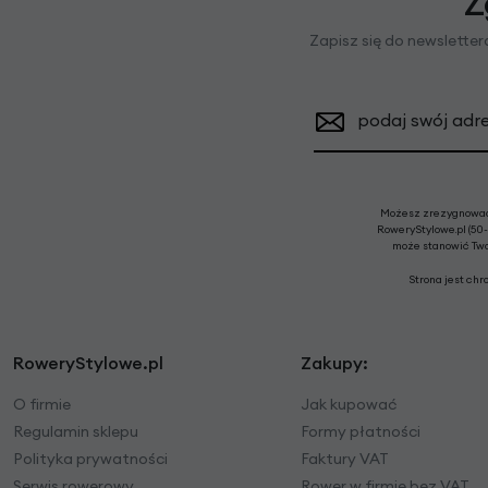
Z
Zapisz się do newslette
podaj swój adre
Możesz zrezygnować 
RoweryStylowe.pl (50-
może stanowić Twoj
Strona jest ch
RoweryStylowe.pl
Zakupy:
O firmie
Jak kupować
Regulamin sklepu
Formy płatności
Polityka prywatności
Faktury VAT
Serwis rowerowy
Rower w firmie bez VAT