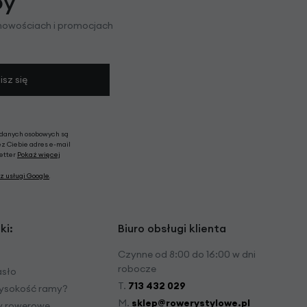
py
 nowościach i promocjach
isz się
 danych osobowych są
ez Ciebie adres e-mail
letter
Pokaż więcej
z usługi Google
.
ki:
Biuro obsługi klienta
Czynne od 8:00 do 16:00 w dni
robocze
asło
T.
713 432 029
ysokość ramy?
M.
sklep@rowerystylowe.pl
dy rowerowe