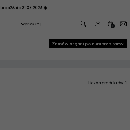
cje26 do 31.08.2026 ◉
0
Zamów części po numerze ramy
e
Liczba produktów: 1
we
owe
acji i konserwacji roweru
fon
e