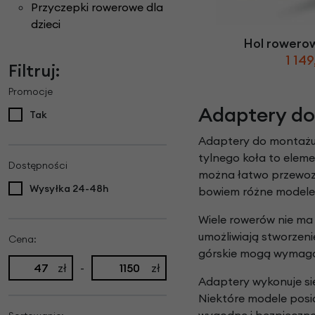
Części do rowerów elektrycznych
Przyczepki rowerowe dla
Ł
ańcuchy i paski ro
Rowery Składane
Check
dzieci
D
zwonki rowerowe
N
aklejki rowerowe
Rowery Tandem
Hol rowero
F
oteliki rowerowe
Napęd paskowy Gat
Rowery Trójkołowe
1 149
Filtruj:
Narzędzia rowerowe
Rowerki biegowe
H
amulce rowerowe
Nóżki rowerowe
Rowery Cargo / transportowe
Promocje
K
asety i wolnobiegi
Adaptery do
O
bręcze i koła rowe
Tak
Kaski rowerowe
Adaptery do montażu
tylnego koła to elem
Dostępności
można łatwo przewozi
Wysyłka 24-48h
bowiem różne modele
Wiele rowerów nie ma
umożliwiają stworzen
Cena:
górskie mogą wymagać 
zł
-
zł
Adaptery wykonuje się
Niektóre modele posi
wygodne i bezpieczne