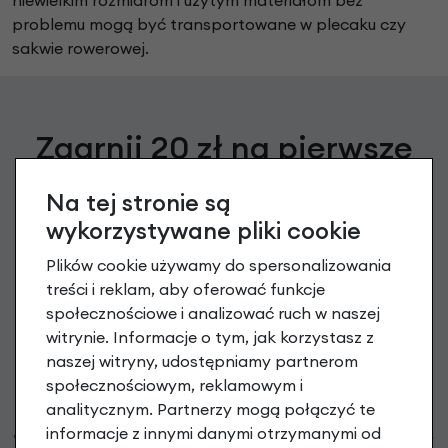
problemu mogą być transportowane w plecaku czy
sakwie rowerowej.
Zgarnij 20 zł na pierwsze
zakupy
Na tej stronie są
wykorzystywane pliki cookie
Zapisz się do newslettera, aby otrzymać Kod na zakup
powyżej 199 PLN oraz informacje o nowościach i promocjach
Plików cookie używamy do spersonalizowania
treści i reklam, aby oferować funkcje
podaj swój adres e-mail
społecznościowe i analizować ruch w naszej
witrynie. Informacje o tym, jak korzystasz z
naszej witryny, udostępniamy partnerom
Zapisz się
społecznościowym, reklamowym i
analitycznym. Partnerzy mogą połączyć te
Możesz zrezygnować w każdej chwili. W tym celu przeczytaj
politykę prywatności
i
informacje z innymi danymi otrzymanymi od
cookie. Administratorem Twoich danych osobowych są RoweryStylowe.pl (50-028 Wrocław,