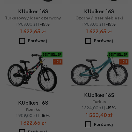
KUbikes 16S
KUbikes 16S
Turkusowy / laser czerwony
Czarny / laser niebieski
1 909,00 zł
| -15%
1 909,00 zł
| -15%
1 622,65 zł
1 622,65 zł
Porównaj
Porównaj
BESTSELLER
BESTSELLER
-15%
-15%
KUbikes 16S
Turkus
KUbikes 16S
1 824,00 zł
| -15%
Komiks
1 550,40 zł
1 909,00 zł
| -15%
1 622,65 zł
Porównaj