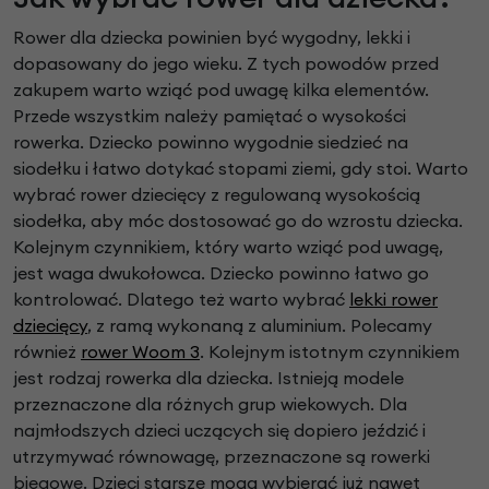
Rower dla dziecka powinien być wygodny, lekki i
dopasowany do jego wieku. Z tych powodów przed
zakupem warto wziąć pod uwagę kilka elementów.
Przede wszystkim należy pamiętać o wysokości
rowerka. Dziecko powinno wygodnie siedzieć na
siodełku i łatwo dotykać stopami ziemi, gdy stoi. Warto
wybrać rower dziecięcy z regulowaną wysokością
siodełka, aby móc dostosować go do wzrostu dziecka.
Kolejnym czynnikiem, który warto wziąć pod uwagę,
jest waga dwukołowca. Dziecko powinno łatwo go
kontrolować. Dlatego też warto wybrać
lekki rower
dziecięcy
, z ramą wykonaną z aluminium. Polecamy
również
rower Woom 3
. Kolejnym istotnym czynnikiem
jest rodzaj rowerka dla dziecka. Istnieją modele
przeznaczone dla różnych grup wiekowych. Dla
najmłodszych dzieci uczących się dopiero jeździć i
utrzymywać równowagę, przeznaczone są rowerki
biegowe. Dzieci starsze mogą wybierać już nawet