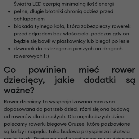
Światła LED czerpią minimalną ilość energii
pełne, długie błotniki chronią odzież przed
ochlapaniem
blokada tylnego koła, która zabezpieczy rowerek
przed odjazdem bez właściciela, podczas gdy on
będzie się bawił w piaskownicy lub biegał po lesie
dzwonek do ostrzegania pieszych na drogach
rowerowych ! :)
Co powinien mieć rower
dziecięcy, jakie dodatki są
ważne?
Rower dziecięcy to wyspecjalizowana maszyna
dopasowana do potrzeb dzieci, różni się ona budową
od rowerów dla dorosłych. Dla najmłodszych dzieci
polecamy rowerki biegowe Cruzee, które pozbawione
są korby i napędu. Taka budowa przyspiesza i ułatwia
naukę jazdy. Ponieważ pod określeniem rower dziecięcy