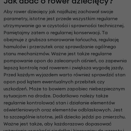
Jak dbać o rower dziecięcy?
Aby rower dziecięcy jak najdłużej zachował swoje
parametry, istotne jest przede wszystkim regularne
utrzymywanie go w czystości i sprawności technicznej.
Pamiętajmy zatem o regularnej konserwacji. Ta
obejmuje z grubsza smarowanie łańcucha, regulację
hamulców i przerzutek oraz sprawdzanie ogólnego
stanu mechanizmów. Ważne jest także regularne
pompowanie opon do zalecanych ciśnień, co zapewnia
lepszą kontrolę nad rowerem i zwiększa wygodę jazdy.
Przed każdym wyjazdem warto również sprawdzić stan
opon pod kątem ewentualnych przebitek czy
uszkodzeń. Może to bowiem zapobiec niebezpiecznym
sytuacjom na drodze. Dodatkowo należy także
regularnie kontrolować stan i działanie elementów
oświetleniowych oraz elementów odblaskowych. Jest
to szczególnie istotne, jeśli dziecko jeździ po zmierzchu.
Ważne jest także, aby każdorazowo dopasować
ustawienie wysokości siodełka i kierownicy do wzrostu i