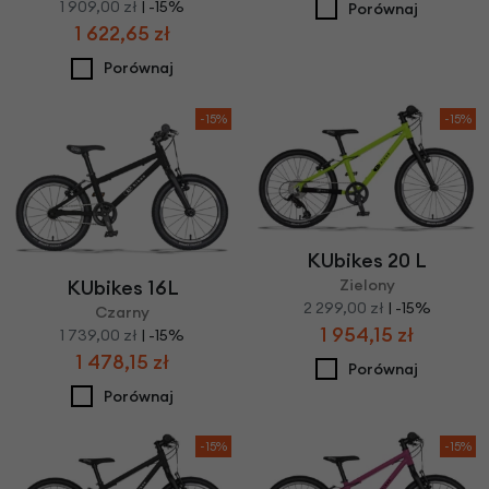
1 909,00 zł
| -15%
Porównaj
1 622,65 zł
Porównaj
-15%
-15%
KUbikes 20 L
Zielony
KUbikes 16L
2 299,00 zł
| -15%
Czarny
1 954,15 zł
1 739,00 zł
| -15%
1 478,15 zł
Porównaj
Porównaj
-15%
-15%