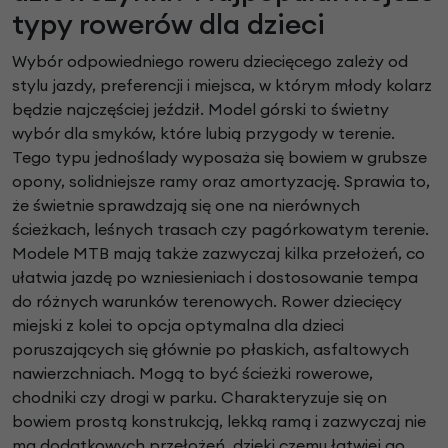
typy rowerów dla dzieci
Wybór odpowiedniego roweru dziecięcego zależy od
stylu jazdy, preferencji i miejsca, w którym młody kolarz
będzie najczęściej jeździł. Model górski to świetny
wybór dla smyków, które lubią przygody w terenie.
Tego typu jednoślady wyposaża się bowiem w grubsze
opony, solidniejsze ramy oraz amortyzację. Sprawia to,
że świetnie sprawdzają się one na nierównych
ścieżkach, leśnych trasach czy pagórkowatym terenie.
Modele MTB mają także zazwyczaj kilka przełożeń, co
ułatwia jazdę po wzniesieniach i dostosowanie tempa
do różnych warunków terenowych. Rower dziecięcy
miejski z kolei to opcja optymalna dla dzieci
poruszających się głównie po płaskich, asfaltowych
nawierzchniach. Mogą to być ścieżki rowerowe,
chodniki czy drogi w parku. Charakteryzuje się on
bowiem prostą konstrukcją, lekką ramą i zazwyczaj nie
ma dodatkowych przełożeń, dzięki czemu łatwiej go