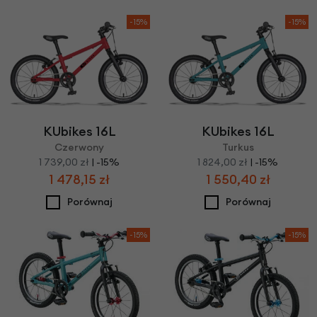
-15%
-15%
KUbikes 16L
KUbikes 16L
Czerwony
Turkus
1 739,00 zł
| -15%
1 824,00 zł
| -15%
1 478,15 zł
1 550,40 zł
Porównaj
Porównaj
-15%
-15%