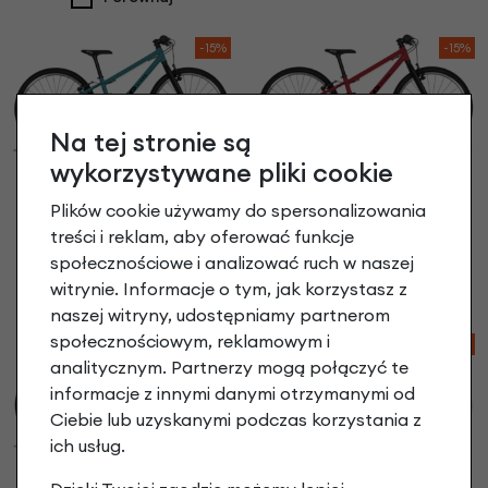
-15%
-15%
Na tej stronie są
wykorzystywane pliki cookie
KUbikes 24 S
KUbikes 24 S
Turkusowy
Plików cookie używamy do spersonalizowania
Czerwony
2 824,00 zł
| -15%
2 739,00 zł
| -15%
treści i reklam, aby oferować funkcje
2 400,40 zł
2 328,15 zł
społecznościowe i analizować ruch w naszej
witrynie. Informacje o tym, jak korzystasz z
Porównaj
Porównaj
naszej witryny, udostępniamy partnerom
społecznościowym, reklamowym i
-15%
-15%
analitycznym. Partnerzy mogą połączyć te
informacje z innymi danymi otrzymanymi od
Ciebie lub uzyskanymi podczas korzystania z
ich usług.
KUbikes 24 S
KUbikes 24 S