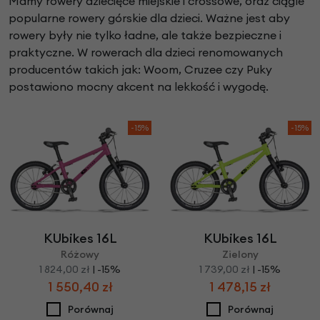
Mamy rowery dziecięce miejskie i crossowe, oraz ciągle
popularne rowery górskie dla dzieci. Ważne jest aby
rowery były nie tylko ładne, ale także bezpieczne i
praktyczne. W rowerach dla dzieci renomowanych
producentów takich jak: Woom, Cruzee czy Puky
postawiono mocny akcent na lekkość i wygodę.
-15%
-15%
KUbikes 16L
KUbikes 16L
Różowy
Zielony
1 824,00 zł
| -15%
1 739,00 zł
| -15%
1 550,40 zł
1 478,15 zł
Porównaj
Porównaj