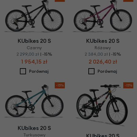
KUbikes 20 S
KUbikes 20 S
Czarny
Różowy
2 299,00 zł
| -15%
2 384,00 zł
| -15%
1 954,15 zł
2 026,40 zł
Porównaj
Porównaj
-15%
-15%
KUbikes 20 S
Turkusowy
KUbikes 20 S