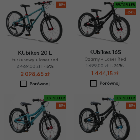
-15%
BESTSELLER
-24%
KUbikes 16S
KUbikes 20 L
Czarny + Laser Red
turkusowy + laser red
1 699,00 zł
| -24%
2 469,00 zł
| -15%
1 444,15 zł
2 098,65 zł
Porównaj
Porównaj
BESTSELLER
BESTSELLER
-15%
-15%