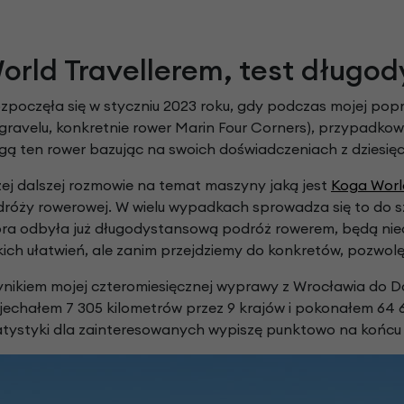
Z
apięcia rowero
Pompki rowerowe
werowe
er Pig
Peruzzo
Gazelle
Pozostałe
N
akrętki i obejm
i:SY
Przerzutki rowerowe
orld Travellerem, test długod
es
Inny
R
owery transportowe - akcesoria
ozpoczęła się w styczniu 2023 roku, gdy podczas mojej po
S
akwy i torby rowerowe
 gravelu, konkretnie rower Marin Four Corners), przypadko
Siodełka rowerowe
rowe
ogą ten rower bazując na swoich doświadczeniach z dziesięc
Strida - części
ej dalszej rozmowie na temat maszyny jaką jest
Koga World
dróży rowerowej. W wielu wypadkach sprowadza się to do sz
tóra odbyła już długodystansową podróż rowerem, będą nieo
ich ułatwień, ale zanim przejdziemy do konkretów, pozwolę
 wynikiem mojej czteromiesięcznej wyprawy z Wrocławia do 
zejechałem 7 305 kilometrów przez 9 krajów i pokonałem 64
tatystyki dla zainteresowanych wypiszę punktowo na końcu 