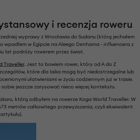
we
y
ystansowy i recenzja roweru
przedniej wyprawy z Wrocławia do Sudanu (którą jechałem
wo wpadłem w Egipcie na Aleego Denhama - influencera z
iu lat podróży rowerem przez świat.
 Traveller
. Jest to bowiem rower, który od A do Z
czegółów, które dla laika mogą być niedostrzegalne lub
cenionymi ułatwieniami w życiu codziennym już w trasie.
 sobie jeszcze zarysować nieco więcej kontekstu.
Dakaru, którą odbyłem na rowerze Koga World Traveller. W
 673 metrów całkowitego przewyższenia, czyli ekwiwalent
artykułu).