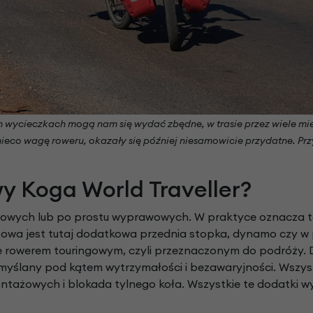
h wycieczkach mogą nam się wydać zbędne, w trasie przez wiele mie
nieco wagę roweru, okazały się później niesamowicie przydatne. P
y Koga World Traveller?
ngowych lub po prostu wyprawowych. W praktyce oznacza to
powa jest tutaj dodatkowa przednia stopka, dynamo czy w p
nie rowerem touringowym, czyli przeznaczonym do podróży. 
zemyślany pod kątem wytrzymałości i bezawaryjności. Wszy
tażowych i blokada tylnego koła. Wszystkie te dodatki 