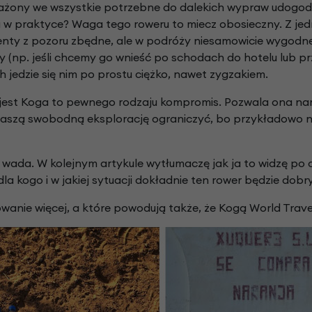
żony we wszystkie potrzebne do dalekich wypraw udogodni
za w praktyce? Waga tego roweru to miecz obosieczny. Z je
ty z pozoru zbędne, ale w podróży niesamowicie wygodne, 
y (np. jeśli chcemy go wnieść po schodach do hotelu lub pr
 jedzie się nim po prostu ciężko, nawet zygzakiem.
est Koga to pewnego rodzaju kompromis. Pozwala ona nam 
naszą swobodną eksplorację ograniczyć, bo przykładowo n
 wada. W kolejnym artykule wytłumaczę jak ja to widzę po
 kogo i w jakiej sytuacji dokładnie ten rower będzie dobry
wanie więcej, a które powodują także, że Kogą World Travell