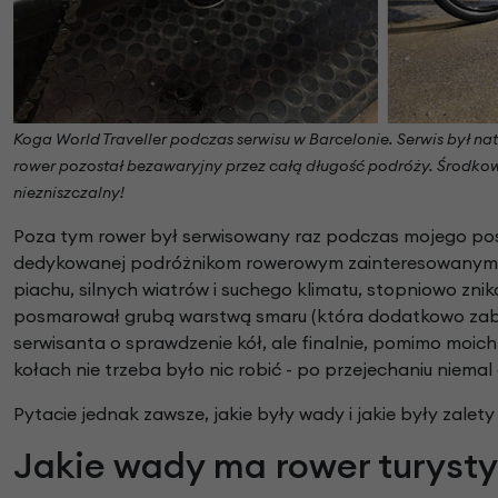
Koga World Traveller podczas serwisu w Barcelonie. Serwis był nat
rower pozostał bezawaryjny przez całą długość podróży. Środkow
niezniszczalny!
Poza tym rower był serwisowany raz podczas mojego posto
dedykowanej podróżnikom rowerowym zainteresowanym Afr
piachu, silnych wiatrów i suchego klimatu, stopniowo zn
posmarował grubą warstwą smaru (która dodatkowo zabez
serwisanta o sprawdzenie kół, ale finalnie, pomimo moi
kołach nie trzeba było nic robić - po przejechaniu niemal
Pytacie jednak zawsze, jakie były wady i jakie były zale
Jakie wady ma rower turysty