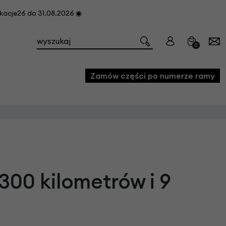
cje26 do 31.08.2026 ◉
0
Zamów części po numerze ramy
e
we
owe
300 kilometrów i 9
acji i konserwacji roweru
fon
e