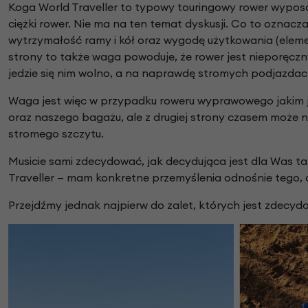
Koga World Traveller to typowy touringowy rower wyposa
ciężki rower. Nie ma na ten temat dyskusji. Co to oznac
wytrzymałość ramy i kół oraz wygodę użytkowania (elemen
strony to także waga powoduje, że rower jest nieporęczn
jedzie się nim wolno, a na naprawdę stromych podjazdach
Waga jest więc w przypadku roweru wyprawowego jakim j
oraz naszego bagażu, ale z drugiej strony czasem może 
stromego szczytu.
Musicie sami zdecydować, jak decydująca jest dla Was ta
Traveller — mam konkretne przemyślenia odnośnie tego, dla
Przejdźmy jednak najpierw do zalet, których jest zdecydo