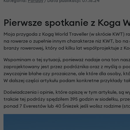
Kategoria:
Porady
/
Data publikacji:
07.16.24
Części do rowerów elektrycznych
Ł
ańcuchy i paski ro
Rowery Składane
Check
D
zwonki rowerowe
N
aklejki rowerowe
Rowery Tandem
Pierwsze spotkanie z Koga W
F
oteliki rowerowe
Napęd paskowy Gat
Rowery Trójkołowe
Narzędzia rowerowe
Rowerki biegowe
H
amulce rowerowe
Moja przygoda z Kogą World Traveller (w skrócie KWT) r
Nóżki rowerowe
Rowery Cargo / transportowe
K
na rowerze o zupełnie innym charakterze niż KWT, bo na
asety i wolnobiegi
O
bręcze i koła rowe
branży rowerowej, który od kilku lat współprojektuje z K
Kaski rowerowe
Wspominam o tej sytuacji, ponieważ nadaje ona ton nasz
zaprojektowany jest przez podróżnika oraz z myślą o po
zwyczajnie błahe czy prozaiczne, ale które dla osoby, k
W dalszej części artykułu podam konkretne przykłady tak
Doświadczenia i opinie, które opiszę w tym artykule, są
trakcie tej podróży spędziłem 395 godzin w siodełku, pr
ponad 7 Everestów lub 40 Śnieżek jeśli wolisz rodzime (s