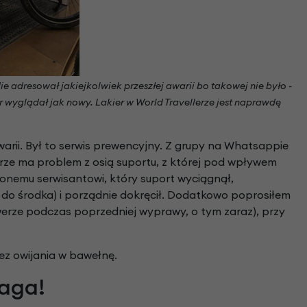
ie adresował jakiejkolwiek przeszłej awarii bo takowej nie było -
 wyglądał jak nowy. Lakier w World Travellerze jest naprawdę
arii. Był to serwis prewencyjny. Z grupy na Whatsappie
ze ma problem z osią suportu, z której pod wpływem
conemu serwisantowi, który suport wyciągnął,
o środka) i porządnie dokręcił. Dodatkowo poprosiłem
werze podczas poprzedniej wyprawy, o tym zaraz), przy
bez owijania w bawełnę.
Waga!