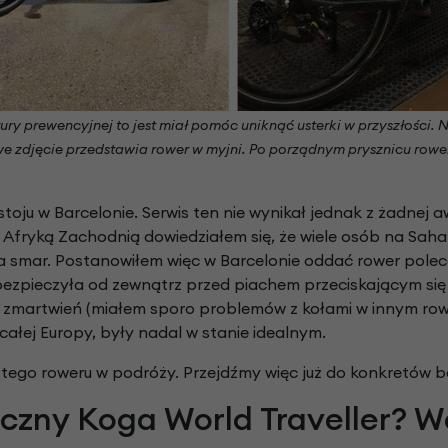
ury prewencyjnej to jest miał pomóc uniknąć usterki w przyszłości. N
e zdjęcie przedstawia rower w myjni.
Po porządnym prysznicu rower
ju w Barcelonie. Serwis ten nie wynikał jednak z żadnej aw
yką Zachodnią dowiedziałem się, że wiele osób na Sahar
ika smar. Postanowiłem więc w Barcelonie oddać rower pole
pieczyła od zewnątrz przed piachem przeciskającym się d
ch zmartwień (miałem sporo problemów z kołami w innym ro
 całej Europy, były nadal w stanie idealnym.
ty tego roweru w podróży. Przejdźmy więc już do konkretów 
czny Koga World Traveller? 