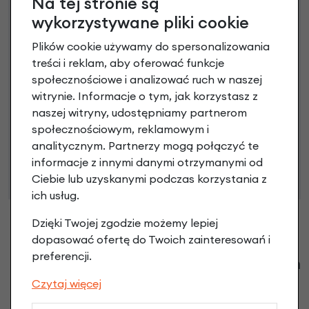
Na tej stronie są
Raty do 60 miesięcy
wykorzystywane pliki cookie
Plików cookie używamy do spersonalizowania
Poznaj szczegóły
treści i reklam, aby oferować funkcje
społecznościowe i analizować ruch w naszej
witrynie. Informacje o tym, jak korzystasz z
naszej witryny, udostępniamy partnerom
Niniejsza propozycja nie stanowi oferty w rozumieniu art.
społecznościowym, reklamowym i
66 Kodeksu Cywilnego. Ostateczna decyzja o warunkach
analitycznym. Partnerzy mogą połączyć te
i przyznaniu kredytu zostanie podjęta po ocenie
informacje z innymi danymi otrzymanymi od
zdolności kredytowej.
Ciebie lub uzyskanymi podczas korzystania z
ich usług.
Dzięki Twojej zgodzie możemy lepiej
dopasować ofertę do Twoich zainteresowań i
preferencji.
Klienci zadali następujące pytania o ten
produkt
Czytaj więcej