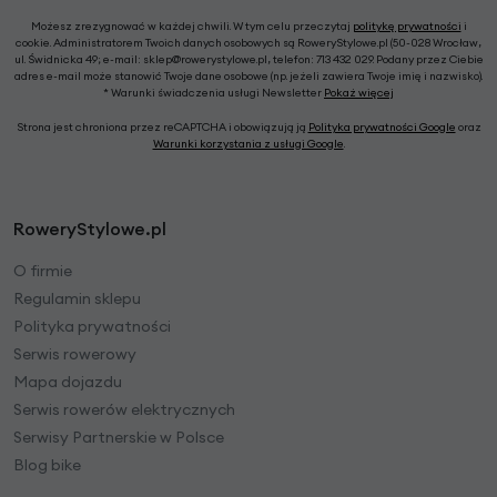
Możesz zrezygnować w każdej chwili. W tym celu przeczytaj
politykę prywatności
i
cookie. Administratorem Twoich danych osobowych są RoweryStylowe.pl (50-028 Wrocław,
ul. Świdnicka 49; e-mail: sklep@rowerystylowe.pl, telefon: 713 432 029. Podany przez Ciebie
adres e-mail może stanowić Twoje dane osobowe (np. jeżeli zawiera Twoje imię i nazwisko).
* Warunki świadczenia usługi Newsletter
Pokaż więcej
Strona jest chroniona przez reCAPTCHA i obowiązują ją
Polityka prywatności Google
oraz
Warunki korzystania z usługi Google
.
RoweryStylowe.pl
O firmie
Regulamin sklepu
Polityka prywatności
Serwis rowerowy
Mapa dojazdu
Serwis rowerów elektrycznych
Serwisy Partnerskie w Polsce
Blog bike