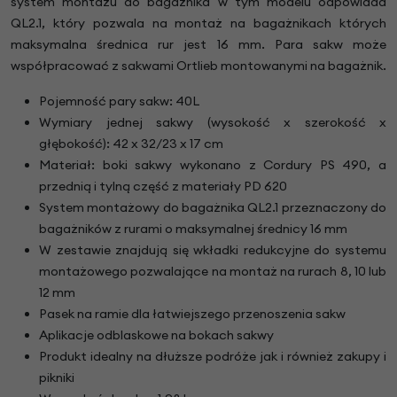
system montażu do bagażnika w tym modelu odpowiada
QL2.1, który pozwala na montaż na bagażnikach których
maksymalna średnica rur jest 16 mm. Para sakw może
współpracować z sakwami Ortlieb montowanymi na bagażnik.
Pojemność pary sakw: 40L
Wymiary jednej sakwy (wysokość x szerokość x
głębokość): 42 x 32/23 x 17 cm
Materiał: boki sakwy wykonano z Cordury PS 490, a
przednią i tylną część z materiały PD 620
System montażowy do bagażnika QL2.1 przeznaczony do
bagażników z rurami o maksymalnej średnicy 16 mm
W zestawie znajdują się wkładki redukcyjne do systemu
montażowego pozwalające na montaż na rurach 8, 10 lub
12 mm
Pasek na ramie dla łatwiejszego przenoszenia sakw
Aplikacje odblaskowe na bokach sakwy
Produkt idealny na dłuższe podróże jak i również zakupy i
pikniki