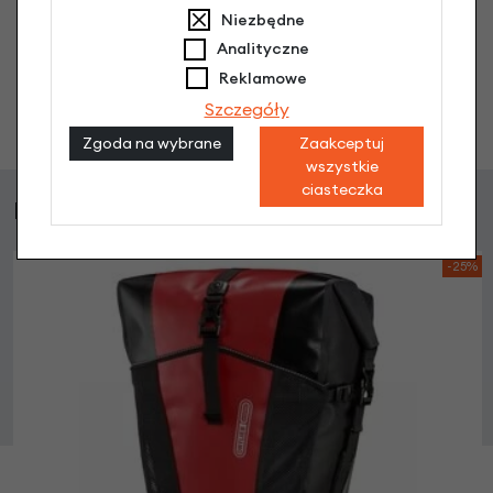
Nikt wcześniej niemiał pytań do tego produktu? A Ty o
Niezbędne
co chcesz zapytać?
Analityczne
Reklamowe
Szczegóły
Zadaj pytanie
Zgoda na wybrane
Zaakceptuj
wszystkie
ciasteczka
Podobne produkty
-25%